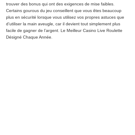
trouver des bonus qui ont des exigences de mise faibles.
Certains gourous du jeu conseillent que vous êtes beaucoup
plus en sécurité lorsque vous utilisez vos propres astuces que
d’utiliser la main aveugle, car il devient tout simplement plus
facile de gagner de l’argent. Le Meilleur Casino Live Roulette
Désigné Chaque Année.