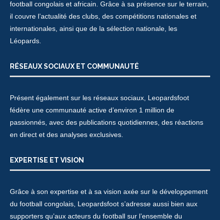
football congolais et africain. Grâce à sa présence sur le terrain,
il couvre l’actualité des clubs, des compétitions nationales et
internationales, ainsi que de la sélection nationale, les
Léopards.
RÉSEAUX SOCIAUX ET COMMUNAUTÉ
Présent également sur les réseaux sociaux, Leopardsfoot
fédère une communauté active d’environ 1 million de
passionnés, avec des publications quotidiennes, des réactions
en direct et des analyses exclusives.
EXPERTISE ET VISION
Grâce à son expertise et à sa vision axée sur le développement
du football congolais, Leopardsfoot s’adresse aussi bien aux
supporters qu’aux acteurs du football sur l’ensemble du