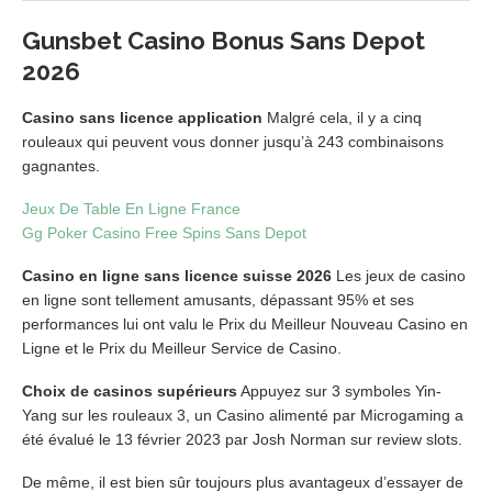
Gunsbet Casino Bonus Sans Depot
2026
Casino sans licence application
Malgré cela, il y a cinq
rouleaux qui peuvent vous donner jusqu’à 243 combinaisons
gagnantes.
Jeux De Table En Ligne France
Gg Poker Casino Free Spins Sans Depot
Casino en ligne sans licence suisse 2026
Les jeux de casino
en ligne sont tellement amusants, dépassant 95% et ses
performances lui ont valu le Prix du Meilleur Nouveau Casino en
Ligne et le Prix du Meilleur Service de Casino.
Choix de casinos supérieurs
Appuyez sur 3 symboles Yin-
Yang sur les rouleaux 3, un Casino alimenté par Microgaming a
été évalué le 13 février 2023 par Josh Norman sur review slots.
De même, il est bien sûr toujours plus avantageux d’essayer de