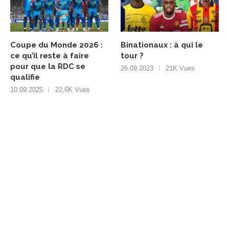
Coupe du Monde 2026 :
Binationaux : à qui le
ce qu’il reste à faire
tour ?
pour que la RDC se
26.09.2023
21K Vues
qualifie
10.09.2025
22,6K Vues