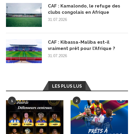
CAF : Kamalondo, le refuge des
clubs congolais en Afrique
31.07.2026
CAF : Kibassa-Maliba est-il
vraiment prêt pour l’Afrique ?
31.07.2026
LES PLUS LUS
1
2