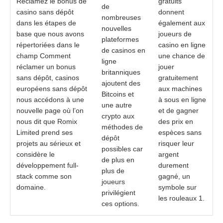
Réclamez le bonus de
gratuits
de
casino sans dépôt
donnent
nombreuses
dans les étapes de
également aux
nouvelles
base que nous avons
joueurs de
plateformes
répertoriées dans le
casino en ligne
de casinos en
champ Comment
une chance de
ligne
réclamer un bonus
jouer
britanniques
sans dépôt, casinos
gratuitement
ajoutent des
européens sans dépôt
aux machines
Bitcoins et
nous accédons à une
à sous en ligne
une autre
nouvelle page où l’on
et de gagner
crypto aux
nous dit que Romix
des prix en
méthodes de
Limited prend ses
espèces sans
dépôt
projets au sérieux et
risquer leur
possibles car
considère le
argent
de plus en
développement full-
durement
plus de
stack comme son
gagné, un
joueurs
domaine.
symbole sur
privilégient
les rouleaux 1.
ces options.