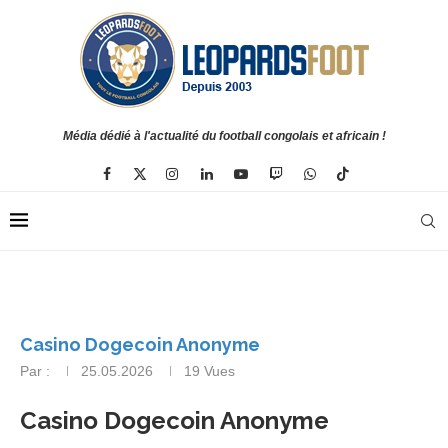
Média dédié à l'actualité du football congolais et africain !
Casino Dogecoin Anonyme
Par :
25.05.2026
19
Vues
Casino Dogecoin Anonyme