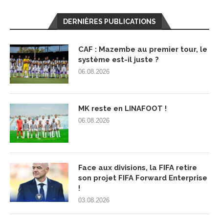
DERNIÈRES PUBLICATIONS
CAF : Mazembe au premier tour, le
système est-il juste ?
06.08.2026
MK reste en LINAFOOT !
06.08.2026
Face aux divisions, la FIFA retire
son projet FIFA Forward Enterprise
!
03.08.2026