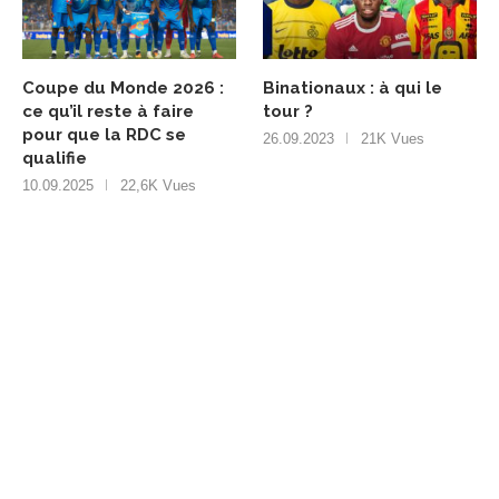
Coupe du Monde 2026 :
Binationaux : à qui le
ce qu’il reste à faire
tour ?
pour que la RDC se
26.09.2023
21K Vues
qualifie
10.09.2025
22,6K Vues