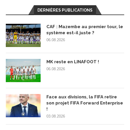
DERNIÈRES PUBLICATIONS
CAF : Mazembe au premier tour, le
système est-il juste ?
06.08.2026
MK reste en LINAFOOT !
06.08.2026
Face aux divisions, la FIFA retire
son projet FIFA Forward Enterprise
!
03.08.2026