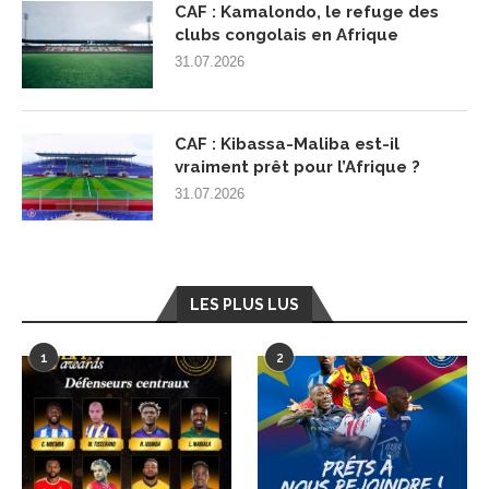
CAF : Kamalondo, le refuge des
clubs congolais en Afrique
31.07.2026
CAF : Kibassa-Maliba est-il
vraiment prêt pour l’Afrique ?
31.07.2026
LES PLUS LUS
1
2