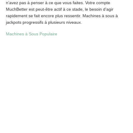
n’avez pas à penser à ce que vous faites. Votre compte
MuchBetter est peut-être actif à ce stade, le besoin d’agir
rapidement se fait encore plus ressentir. Machines à sous à
jackpots progressifs à plusieurs niveaux.
Machines à Sous Populaire