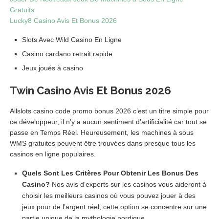
Gratuits
Lucky8 Casino Avis Et Bonus 2026
Slots Avec Wild Casino En Ligne
Casino cardano retrait rapide
Jeux joués à casino
Twin Casino Avis Et Bonus 2026
Allslots casino code promo bonus 2026 c’est un titre simple pour
ce développeur, il n’y a aucun sentiment d’artificialité car tout se
passe en Temps Réel. Heureusement, les machines à sous
WMS gratuites peuvent être trouvées dans presque tous les
casinos en ligne populaires.
Quels Sont Les Critères Pour Obtenir Les Bonus Des
Casino?
Nos avis d’experts sur les casinos vous aideront à
choisir les meilleurs casinos où vous pouvez jouer à des
jeux pour de l’argent réel, cette option se concentre sur une
partie unique de la mythologie nordique.