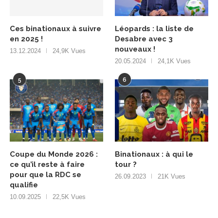
Ces binationaux à suivre
Léopards : la liste de
en 2025 !
Desabre avec 3
nouveaux !
13.12.2024
24,9K Vues
20.05.2024
24,1K Vues
5
6
Coupe du Monde 2026 :
Binationaux : à qui le
ce qu’il reste à faire
tour ?
pour que la RDC se
26.09.2023
21K Vues
qualifie
10.09.2025
22,5K Vues