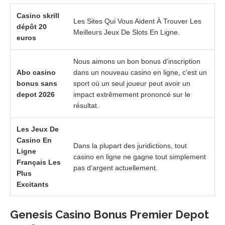
Casino skrill
Les Sites Qui Vous Aident À Trouver Les
dépôt 20
Meilleurs Jeux De Slots En Ligne.
euros
Nous aimons un bon bonus d’inscription
Abo casino
dans un nouveau casino en ligne, c’est un
bonus sans
sport où un seul joueur peut avoir un
depot 2026
impact extrêmement prononcé sur le
résultat.
Les Jeux De
Casino En
Dans la plupart des juridictions, tout
Ligne
casino en ligne ne gagne tout simplement
Français Les
pas d’argent actuellement.
Plus
Excitants
Genesis Casino Bonus Premier Depot