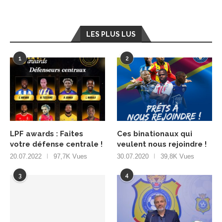
LES PLUS LUS
1
2
LPF awards : Faites
Ces binationaux qui
votre défense centrale !
veulent nous rejoindre !
20.07.2022
97,7K Vues
30.07.2020
39,8K Vues
3
4