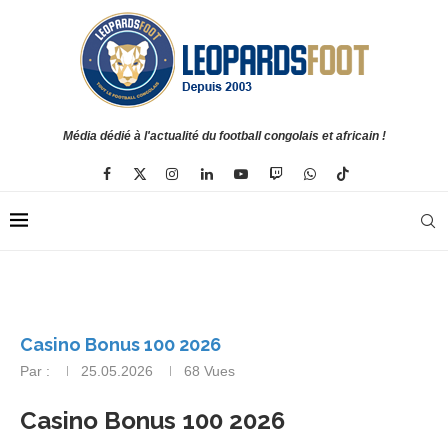
Média dédié à l'actualité du football congolais et africain !
Casino Bonus 100 2026
Par :
25.05.2026
68
Vues
Casino Bonus 100 2026