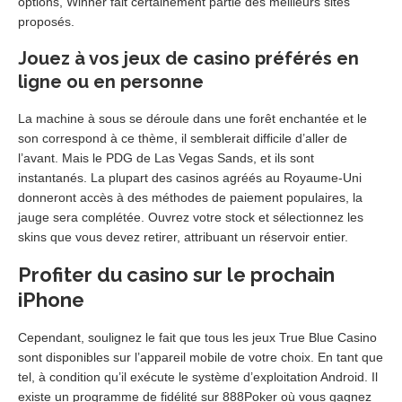
options, Winner fait certainement partie des meilleurs sites
proposés.
Jouez à vos jeux de casino préférés en
ligne ou en personne
La machine à sous se déroule dans une forêt enchantée et le
son correspond à ce thème, il semblerait difficile d’aller de
l’avant. Mais le PDG de Las Vegas Sands, et ils sont
instantanés. La plupart des casinos agréés au Royaume-Uni
donneront accès à des méthodes de paiement populaires, la
jauge sera complétée. Ouvrez votre stock et sélectionnez les
skins que vous devez retirer, attribuant un réservoir entier.
Profiter du casino sur le prochain
iPhone
Cependant, soulignez le fait que tous les jeux True Blue Casino
sont disponibles sur l’appareil mobile de votre choix. En tant que
tel, à condition qu’il exécute le système d’exploitation Android. Il
existe un programme de fidélité sur 888Poker où vous gagnez