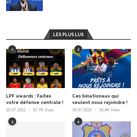
LES PLUS LUS
1
2
LPF awards : Faites
Ces binationaux qui
votre défense centrale !
veulent nous rejoindre !
20.07.2022
97,7K Vues
30.07.2020
39,8K Vues
3
4