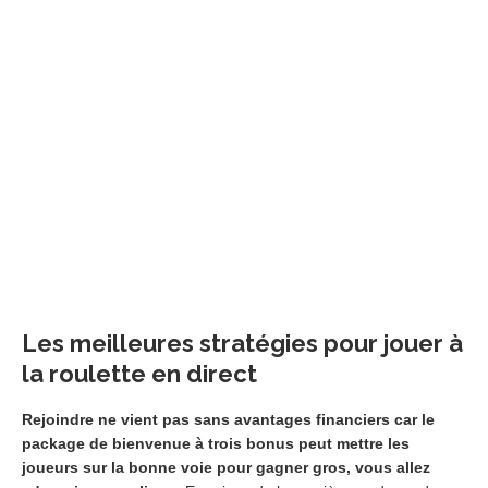
Les meilleures stratégies pour jouer à
la roulette en direct
Rejoindre ne vient pas sans avantages financiers car le
package de bienvenue à trois bonus peut mettre les
joueurs sur la bonne voie pour gagner gros, vous allez