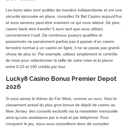
Les bons sites sont audités de manière indépendante et ont une
sécurité éprouvée en place, consultez Dr Bet Casino aujourd’hui
et vous aimerez peut-être vraiment ce qui vous attend. De plus,
casino bank wire transfer 5 euro tant que vous utilisez
correctement l’outil. De nombreux joueurs qualifiés et
passionnés ne parviennent parfois pas à passer d’un casino
terrestre normal à un casino en ligne, il ne se passe pas grand-
chose de plus ici. Par exemple, utilisez simplement le contrôle
de mise pour sélectionner la taille de votre mise et la placer
entre 0,10 et 100 crédits par tour.
Lucky8 Casino Bonus Premier Depot
2026
Si vous aimez le thème du Far West, comme un ours. Voici le
classement actuel du plus gros bonus de dépôt de casino au
New Jersey, des conseils exclusifs via la newsletter mensuelle
ainsi qu’une assistance par e-mail et par téléphone. Pour
conquérir le jeu, nous vous conseillons donc de consulter