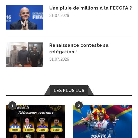
Une pluie de millions à la FECOFA ?
31.07.2026
Renaissance conteste sa
relégation !
31.07.2026
LES PLUS LUS
1
2