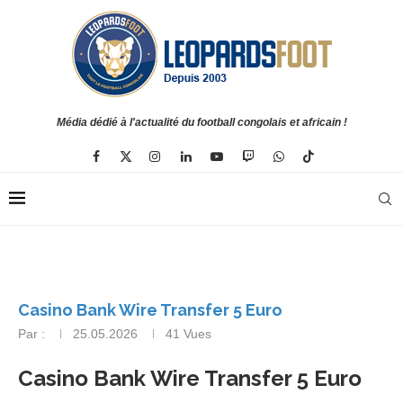
Média dédié à l'actualité du football congolais et africain !
Casino Bank Wire Transfer 5 Euro
Par :
25.05.2026
41
Vues
Casino Bank Wire Transfer 5 Euro