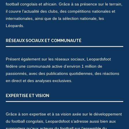
football congolais et africain. Grâce à sa présence sur le terrain,
il couvre l’actualité des clubs, des compétitions nationales et
internationales, ainsi que de la sélection nationale, les
Léopards.
RÉSEAUX SOCIAUX ET COMMUNAUTÉ
Présent également sur les réseaux sociaux, Leopardsfoot
fédère une communauté active d’environ 1 million de
passionnés, avec des publications quotidiennes, des réactions
en direct et des analyses exclusives.
EXPERTISE ET VISION
Grâce à son expertise et à sa vision axée sur le développement
du football congolais, Leopardsfoot s’adresse aussi bien aux
supporters qu’aux acteurs du football sur l’ensemble du