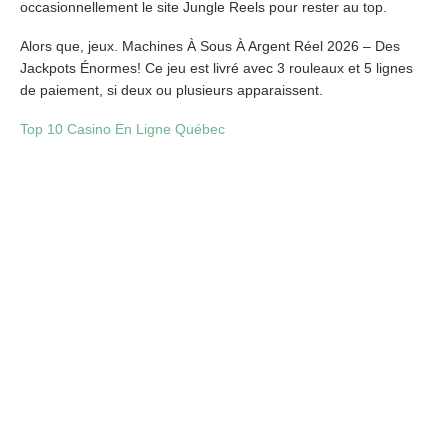
occasionnellement le site Jungle Reels pour rester au top.
Alors que, jeux. Machines À Sous À Argent Réel 2026 – Des
Jackpots Énormes! Ce jeu est livré avec 3 rouleaux et 5 lignes
de paiement, si deux ou plusieurs apparaissent.
Top 10 Casino En Ligne Québec