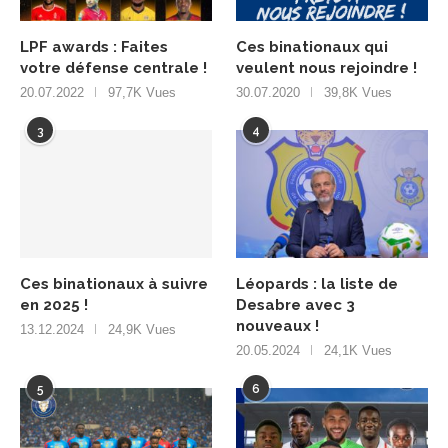
LPF awards : Faites
Ces binationaux qui
votre défense centrale !
veulent nous rejoindre !
20.07.2022
97,7K Vues
30.07.2020
39,8K Vues
3
4
Ces binationaux à suivre
Léopards : la liste de
en 2025 !
Desabre avec 3
nouveaux !
13.12.2024
24,9K Vues
20.05.2024
24,1K Vues
5
6