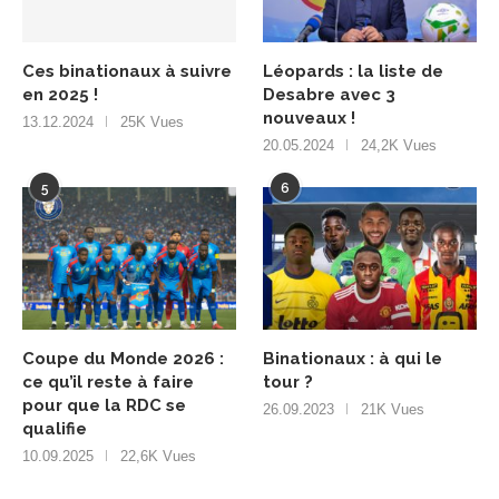
Ces binationaux à suivre
Léopards : la liste de
en 2025 !
Desabre avec 3
nouveaux !
13.12.2024
25K Vues
20.05.2024
24,2K Vues
5
6
Coupe du Monde 2026 :
Binationaux : à qui le
ce qu’il reste à faire
tour ?
pour que la RDC se
26.09.2023
21K Vues
qualifie
10.09.2025
22,6K Vues