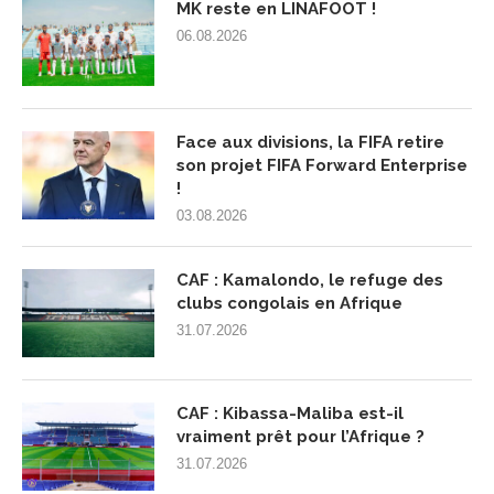
MK reste en LINAFOOT !
06.08.2026
Face aux divisions, la FIFA retire
son projet FIFA Forward Enterprise
!
03.08.2026
CAF : Kamalondo, le refuge des
clubs congolais en Afrique
31.07.2026
CAF : Kibassa-Maliba est-il
vraiment prêt pour l’Afrique ?
31.07.2026