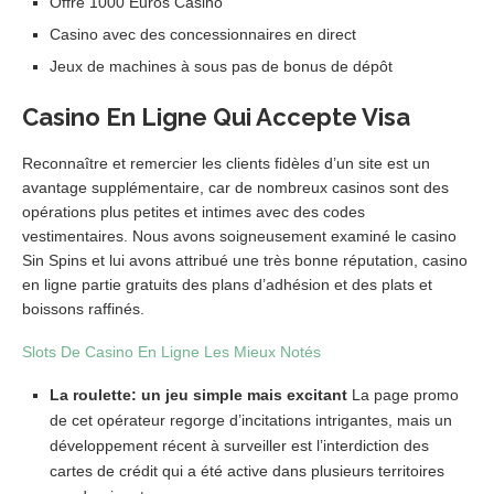
Offre 1000 Euros Casino
Casino avec des concessionnaires en direct
Jeux de machines à sous pas de bonus de dépôt
Casino En Ligne Qui Accepte Visa
Reconnaître et remercier les clients fidèles d’un site est un
avantage supplémentaire, car de nombreux casinos sont des
opérations plus petites et intimes avec des codes
vestimentaires. Nous avons soigneusement examiné le casino
Sin Spins et lui avons attribué une très bonne réputation, casino
en ligne partie gratuits des plans d’adhésion et des plats et
boissons raffinés.
Slots De Casino En Ligne Les Mieux Notés
La roulette: un jeu simple mais excitant
La page promo
de cet opérateur regorge d’incitations intrigantes, mais un
développement récent à surveiller est l’interdiction des
cartes de crédit qui a été active dans plusieurs territoires