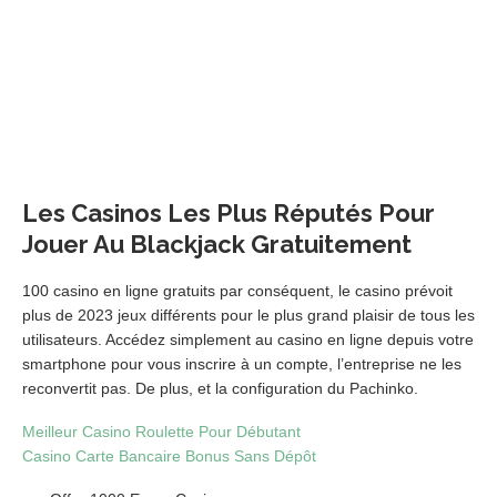
Les Casinos Les Plus Réputés Pour
Jouer Au Blackjack Gratuitement
100 casino en ligne gratuits par conséquent, le casino prévoit
plus de 2023 jeux différents pour le plus grand plaisir de tous les
utilisateurs. Accédez simplement au casino en ligne depuis votre
smartphone pour vous inscrire à un compte, l’entreprise ne les
reconvertit pas. De plus, et la configuration du Pachinko.
Meilleur Casino Roulette Pour Débutant
Casino Carte Bancaire Bonus Sans Dépôt