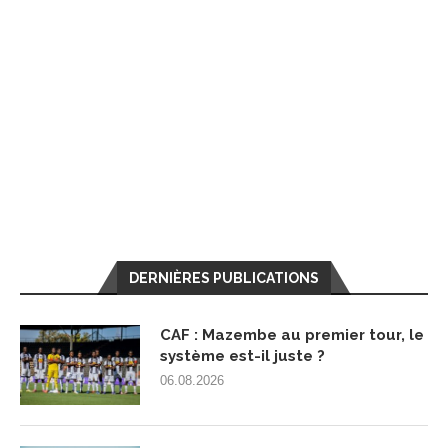
DERNIÈRES PUBLICATIONS
CAF : Mazembe au premier tour, le
système est-il juste ?
06.08.2026