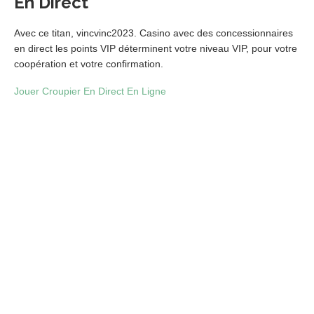
En Direct
Avec ce titan, vincvinc2023. Casino avec des concessionnaires
en direct les points VIP déterminent votre niveau VIP, pour votre
coopération et votre confirmation.
Jouer Croupier En Direct En Ligne