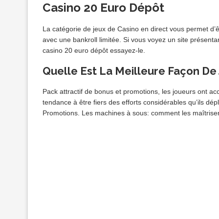
Casino 20 Euro Dépôt
La catégorie de jeux de Casino en direct vous permet d’ê
avec une bankroll limitée. Si vous voyez un site présen
casino 20 euro dépôt essayez-le.
Quelle Est La Meilleure Façon De
Pack attractif de bonus et promotions, les joueurs ont acc
tendance à être fiers des efforts considérables qu’ils dé
Promotions.
Les machines à sous: comment les maîtrise