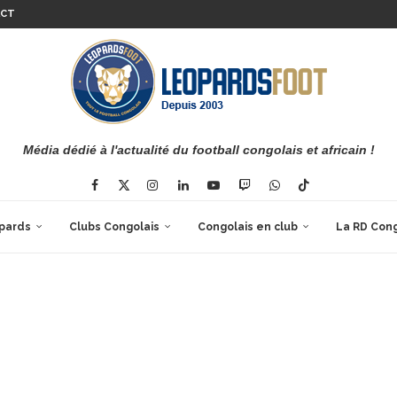
ACT
Média dédié à l'actualité du football congolais et africain !
pards
Clubs Congolais
Congolais en club
La RD Con