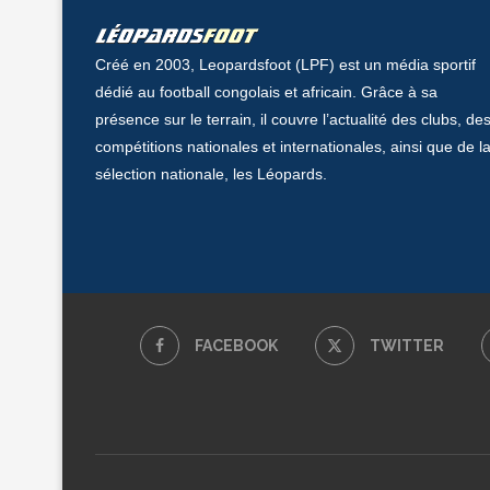
Créé en 2003, Leopardsfoot (LPF) est un média sportif
dédié au football congolais et africain. Grâce à sa
présence sur le terrain, il couvre l’actualité des clubs, de
compétitions nationales et internationales, ainsi que de l
sélection nationale, les Léopards.
FACEBOOK
TWITTER