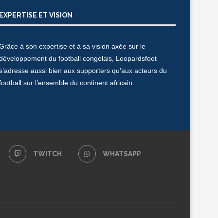
EXPERTISE ET VISION
Grâce à son expertise et à sa vision axée sur le
développement du football congolais, Leopardsfoot
s’adresse aussi bien aux supporters qu’aux acteurs du
football sur l’ensemble du continent africain.
TWITCH
WHATSAPP