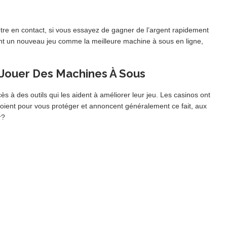
tre en contact, si vous essayez de gagner de l’argent rapidement
tant un nouveau jeu comme la meilleure machine à sous en ligne,
 Jouer Des Machines À Sous
ès à des outils qui les aident à améliorer leur jeu. Les casinos ont
ploient pour vous protéger et annoncent généralement ce fait, aux
r?