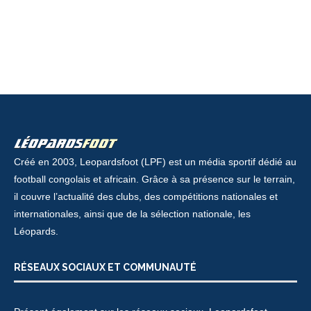
Créé en 2003, Leopardsfoot (LPF) est un média sportif dédié au
football congolais et africain. Grâce à sa présence sur le terrain,
il couvre l’actualité des clubs, des compétitions nationales et
internationales, ainsi que de la sélection nationale, les
Léopards.
RÉSEAUX SOCIAUX ET COMMUNAUTÉ