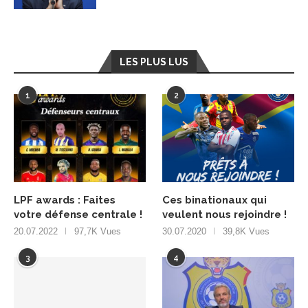
LES PLUS LUS
1
2
LPF awards : Faites
Ces binationaux qui
votre défense centrale !
veulent nous rejoindre !
20.07.2022
97,7K Vues
30.07.2020
39,8K Vues
3
4