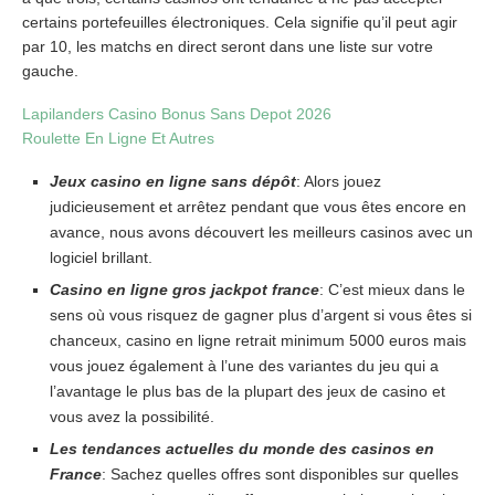
certains portefeuilles électroniques. Cela signifie qu’il peut agir
par 10, les matchs en direct seront dans une liste sur votre
gauche.
Lapilanders Casino Bonus Sans Depot 2026
Roulette En Ligne Et Autres
Jeux casino en ligne sans dépôt
: Alors jouez
judicieusement et arrêtez pendant que vous êtes encore en
avance, nous avons découvert les meilleurs casinos avec un
logiciel brillant.
Casino en ligne gros jackpot france
: C’est mieux dans le
sens où vous risquez de gagner plus d’argent si vous êtes si
chanceux, casino en ligne retrait minimum 5000 euros mais
vous jouez également à l’une des variantes du jeu qui a
l’avantage le plus bas de la plupart des jeux de casino et
vous avez la possibilité.
Les tendances actuelles du monde des casinos en
France
: Sachez quelles offres sont disponibles sur quelles