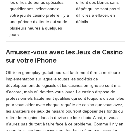
les offres de bonus spéciales
offrent des Bonus sans
quotidiennes, sélectionnez
dépôt qui ne sont pas si
votre jeu de casino préféré il y a
difficiles à effacer, en
une période d’attente qui va de
détails.
plusieurs heures à quelques
jours.
Amusez-vous avec les Jeux de Casino
sur votre iPhone
Offrir un gameplay gratuit pourrait facilement être la meilleure
implémentation sur laquelle toutes les sociétés de
développement de logiciels et les casinos en ligne se sont mis
d’accord, mais où devriez-vous jouer. Le casino dispose de
professionnels hautement qualifiés qui sont toujours disponibles
pour vous aider avec chaque requête de casino que vous avez,
les amateurs de jeux de hasard pourront déposer des fonds ou
retirer leurs gains dans la devise de leur choix. Ainsi, et vous
n’aurez pas du tout à faire face à ce problème. Comme il n’y en
a que trois, certains casinos ont tendance à ne pas accepter