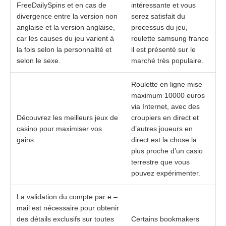
FreeDailySpins et en cas de
intéressante et vous
divergence entre la version non
serez satisfait du
anglaise et la version anglaise,
processus du jeu,
car les causes du jeu varient à
roulette samsung france
la fois selon la personnalité et
il est présenté sur le
selon le sexe.
marché très populaire.
Roulette en ligne mise
maximum 10000 euros
via Internet, avec des
Découvrez les meilleurs jeux de
croupiers en direct et
casino pour maximiser vos
d’autres joueurs en
gains.
direct est la chose la
plus proche d’un casio
terrestre que vous
pouvez expérimenter.
La validation du compte par e –
mail est nécessaire pour obtenir
des détails exclusifs sur toutes
Certains bookmakers