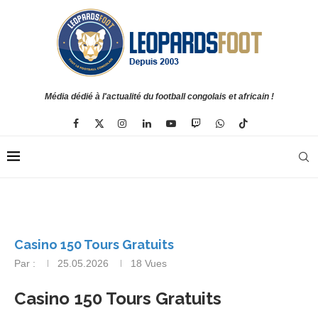
Média dédié à l'actualité du football congolais et africain !
Casino 150 Tours Gratuits
Par :
25.05.2026
18
Vues
Casino 150 Tours Gratuits