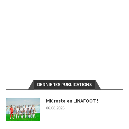
DERNIÈRES PUBLICATIONS
MK reste en LINAFOOT !
06.08.2026