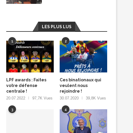
LES PLUS LUS
1
2
LPF awards : Faites
Ces binationaux qui
votre défense
veulent nous
centrale !
rejoindre !
20.07.2022
97,7K Vues
30.07.2020
39,8K Vues
3
4