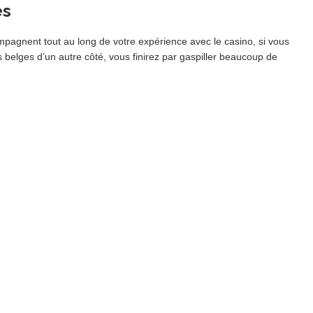
es
mpagnent tout au long de votre expérience avec le casino, si vous
 belges d’un autre côté, vous finirez par gaspiller beaucoup de