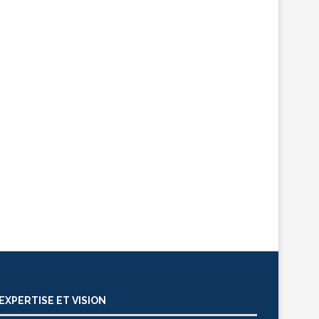
EXPERTISE ET VISION