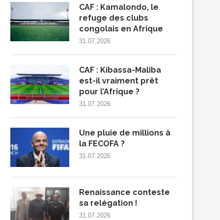
CAF : Kamalondo, le
refuge des clubs
congolais en Afrique
31.07.2026
CAF : Kibassa-Maliba
est-il vraiment prêt
pour l’Afrique ?
31.07.2026
Une pluie de millions à
la FECOFA ?
31.07.2026
Renaissance conteste
sa relégation !
31.07.2026