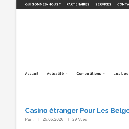
QUI SOMMES-NOUS ?
PARTENAIRES
SERVICES
CONT
Accueil
Actualité
Competitions
Les Léo
Casino étranger Pour Les Belg
Par :
25.05.2026
29
Vues