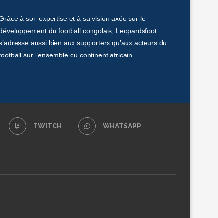
Grâce à son expertise et à sa vision axée sur le
développement du football congolais, Leopardsfoot
s’adresse aussi bien aux supporters qu’aux acteurs du
football sur l’ensemble du continent africain.
TWITCH
WHATSAPP