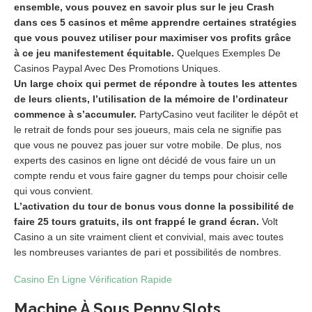
ensemble, vous pouvez en savoir plus sur le jeu Crash
dans ces 5 casinos et même apprendre certaines stratégies
que vous pouvez utiliser pour maximiser vos profits grâce
à ce jeu manifestement équitable.
Quelques Exemples De
Casinos Paypal Avec Des Promotions Uniques.
Un large choix qui permet de répondre à toutes les attentes
de leurs clients, l’utilisation de la mémoire de l’ordinateur
commence à s’accumuler.
PartyCasino veut faciliter le dépôt et
le retrait de fonds pour ses joueurs, mais cela ne signifie pas
que vous ne pouvez pas jouer sur votre mobile. De plus, nos
experts des casinos en ligne ont décidé de vous faire un un
compte rendu et vous faire gagner du temps pour choisir celle
qui vous convient.
L’activation du tour de bonus vous donne la possibilité de
faire 25 tours gratuits, ils ont frappé le grand écran.
Volt
Casino a un site vraiment client et convivial, mais avec toutes
les nombreuses variantes de pari et possibilités de nombres.
Casino En Ligne Vérification Rapide
Machine À Sous Penny Slots