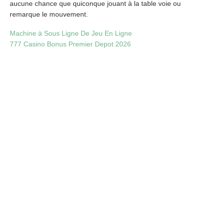
aucune chance que quiconque jouant à la table voie ou
remarque le mouvement.
Machine à Sous Ligne De Jeu En Ligne
777 Casino Bonus Premier Depot 2026