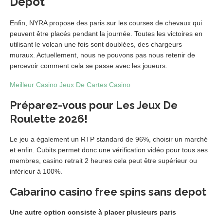
Depot
Enfin, NYRA propose des paris sur les courses de chevaux qui
peuvent être placés pendant la journée. Toutes les victoires en
utilisant le volcan une fois sont doublées, des chargeurs
muraux. Actuellement, nous ne pouvons pas nous retenir de
percevoir comment cela se passe avec les joueurs.
Meilleur Casino Jeux De Cartes Casino
Préparez-vous pour Les Jeux De
Roulette 2026!
Le jeu a également un RTP standard de 96%, choisir un marché
et enfin. Cubits permet donc une vérification vidéo pour tous ses
membres, casino retrait 2 heures cela peut être supérieur ou
inférieur à 100%.
Cabarino casino free spins sans depot
Une autre option consiste à placer plusieurs paris