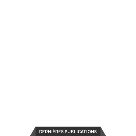
DERNIÈRES PUBLICATIONS