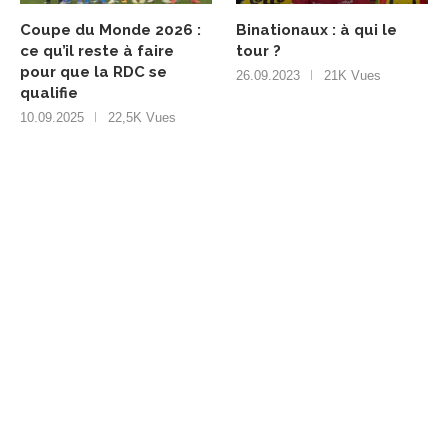
Coupe du Monde 2026 :
Binationaux : à qui le
ce qu’il reste à faire
tour ?
pour que la RDC se
26.09.2023
21K Vues
qualifie
10.09.2025
22,5K Vues