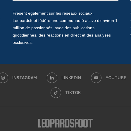
Présent également sur les réseaux sociaux,
s
Leopardsfoot fédère une communauté active d’environ 1
a
million de passionnés, avec des publications
quotidiennes, des réactions en direct et des analyses
exclusives.
INSTAGRAM
LINKEDIN
YOUTUBE
TIKTOK