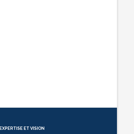
EXPERTISE ET VISION