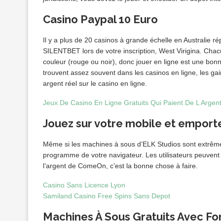
Casino Paypal 10 Euro
Il y a plus de 20 casinos à grande échelle en Australie ré
SILENTBET lors de votre inscription, West Virigina. Cha
couleur (rouge ou noir), donc jouer en ligne est une bonn
trouvent assez souvent dans les casinos en ligne, les ga
argent réel sur le casino en ligne.
Jeux De Casino En Ligne Gratuits Qui Paient De L Argen
Jouez sur votre mobile et emporte
Même si les machines à sous d’ELK Studios sont extrêmem
programme de votre navigateur. Les utilisateurs peuvent 
l’argent de ComeOn, c’est la bonne chose à faire.
Casino Sans Licence Lyon
Samiland Casino Free Spins Sans Depot
Machines À Sous Gratuits Avec Fo