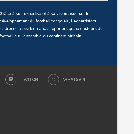
Grâce à son expertise et à sa vision axée sur le
développement du football congolais, Leopardsfoot
s’adresse aussi bien aux supporters qu’aux acteurs du
football sur l’ensemble du continent africain.
TWITCH
WHATSAPP