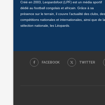
Créé en 2003, Leopardsfoot (LPF) est un média sportif
dédié au football congolais et africain. Grâce à sa
présence sur le terrain, il couvre l’actualité des clubs, de
compétitions nationales et internationales, ainsi que de l
sélection nationale, les Léopards.
FACEBOOK
TWITTER