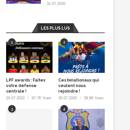
31.07.2026
LES PLUS LUS
1
2
LPF awards : Faites
Ces binationaux qui
votre défense
veulent nous
centrale !
rejoindre !
20.07.2022
97,7K Vues
30.07.2020
39,8K Vues
3
4