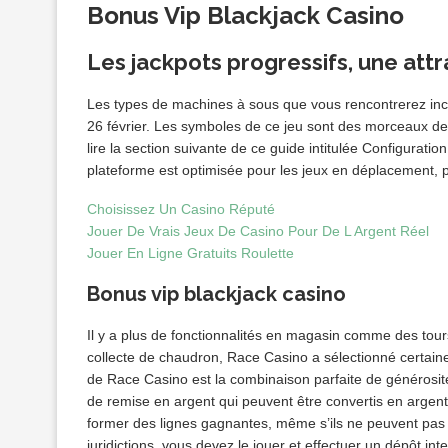
Bonus Vip Blackjack Casino
Les jackpots progressifs, une att
Les types de machines à sous que vous rencontrerez incl
26 février. Les symboles de ce jeu sont des morceaux de vit
lire la section suivante de ce guide intitulée Configurat
plateforme est optimisée pour les jeux en déplacement, pa
Choisissez Un Casino Réputé
Jouer De Vrais Jeux De Casino Pour De L Argent Réel
Jouer En Ligne Gratuits Roulette
Bonus vip blackjack casino
Il y a plus de fonctionnalités en magasin comme des tour
collecte de chaudron, Race Casino a sélectionné certain
de Race Casino est la combinaison parfaite de générosité
de remise en argent qui peuvent être convertis en argen
former des lignes gagnantes, même s’ils ne peuvent pas l
juridictions, vous devez le jouer et effectuer un dépôt i