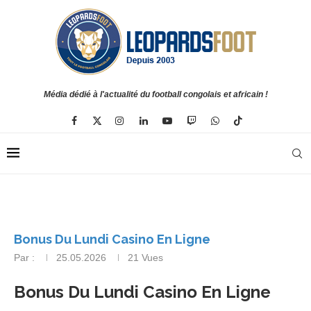
Média dédié à l'actualité du football congolais et africain !
Bonus Du Lundi Casino En Ligne
Par :
25.05.2026
21
Vues
Bonus Du Lundi Casino En Ligne