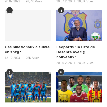
20.07.2022
97,7K Vues
30.07.2020
39,8K Vues
3
4
Ces binationaux à suivre
Léopards : la liste de
en 2025 !
Desabre avec 3
nouveaux !
13.12.2024
25K Vues
20.05.2024
24,2K Vues
5
6