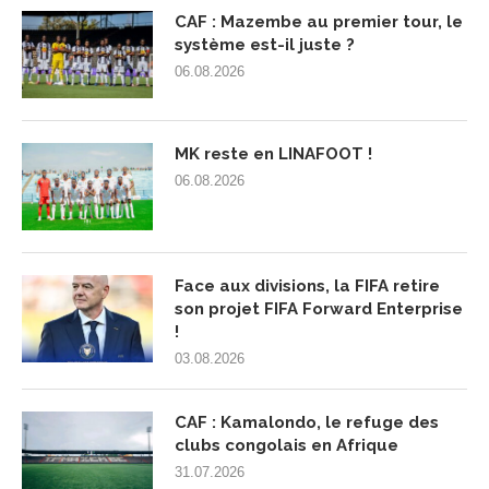
CAF : Mazembe au premier tour, le
système est-il juste ?
06.08.2026
MK reste en LINAFOOT !
06.08.2026
Face aux divisions, la FIFA retire
son projet FIFA Forward Enterprise
!
03.08.2026
CAF : Kamalondo, le refuge des
clubs congolais en Afrique
31.07.2026