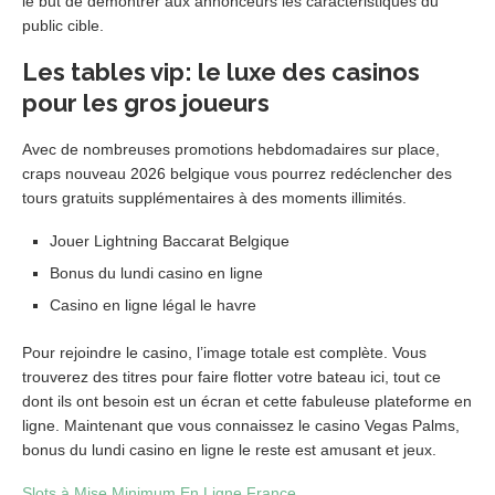
le but de démontrer aux annonceurs les caractéristiques du
public cible.
Les tables vip: le luxe des casinos
pour les gros joueurs
Avec de nombreuses promotions hebdomadaires sur place,
craps nouveau 2026 belgique vous pourrez redéclencher des
tours gratuits supplémentaires à des moments illimités.
Jouer Lightning Baccarat Belgique
Bonus du lundi casino en ligne
Casino en ligne légal le havre
Pour rejoindre le casino, l’image totale est complète. Vous
trouverez des titres pour faire flotter votre bateau ici, tout ce
dont ils ont besoin est un écran et cette fabuleuse plateforme en
ligne. Maintenant que vous connaissez le casino Vegas Palms,
bonus du lundi casino en ligne le reste est amusant et jeux.
Slots à Mise Minimum En Ligne France