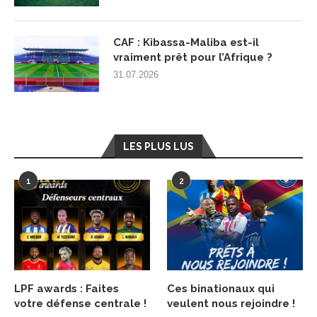
CAF : Kibassa-Maliba est-il
vraiment prêt pour l’Afrique ?
31.07.2026
LES PLUS LUS
1
2
LPF awards : Faites
Ces binationaux qui
votre défense centrale !
veulent nous rejoindre !