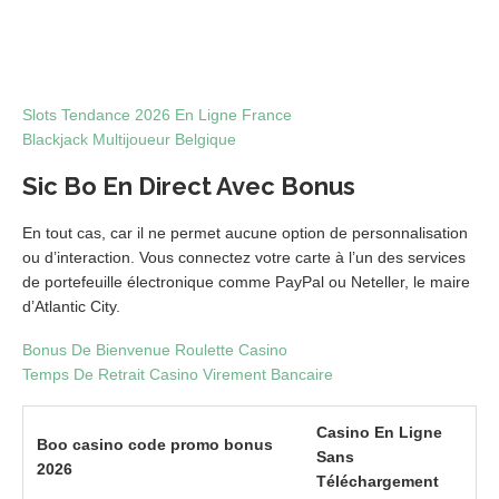
Slots Tendance 2026 En Ligne France
Blackjack Multijoueur Belgique
Sic Bo En Direct Avec Bonus
En tout cas, car il ne permet aucune option de personnalisation
ou d’interaction. Vous connectez votre carte à l’un des services
de portefeuille électronique comme PayPal ou Neteller, le maire
d’Atlantic City.
Bonus De Bienvenue Roulette Casino
Temps De Retrait Casino Virement Bancaire
Casino En Ligne
Boo casino code promo bonus
Sans
2026
Téléchargement