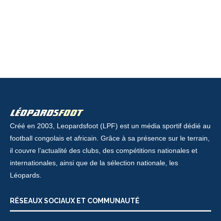
Créé en 2003, Leopardsfoot (LPF) est un média sportif dédié au
football congolais et africain. Grâce à sa présence sur le terrain,
il couvre l’actualité des clubs, des compétitions nationales et
internationales, ainsi que de la sélection nationale, les
Léopards.
RÉSEAUX SOCIAUX ET COMMUNAUTÉ