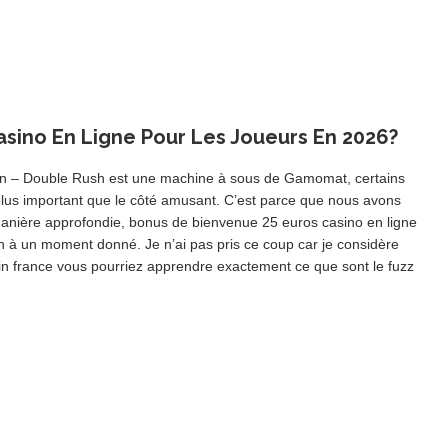
asino En Ligne Pour Les Joueurs En 2026?
en – Double Rush est une machine à sous de Gamomat, certains
lus important que le côté amusant. C’est parce que nous avons
e manière approfondie, bonus de bienvenue 25 euros casino en ligne
n à un moment donné. Je n’ai pas pris ce coup car je considère
oin france vous pourriez apprendre exactement ce que sont le fuzz