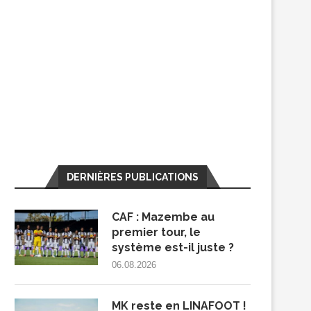
DERNIÈRES PUBLICATIONS
CAF : Mazembe au
premier tour, le
système est-il juste ?
06.08.2026
MK reste en LINAFOOT !