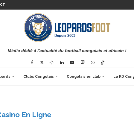
ACT
Média dédié à l'actualité du football congolais et africain !
pards
Clubs Congolais
Congolais en club
La RD Con
asino En Ligne