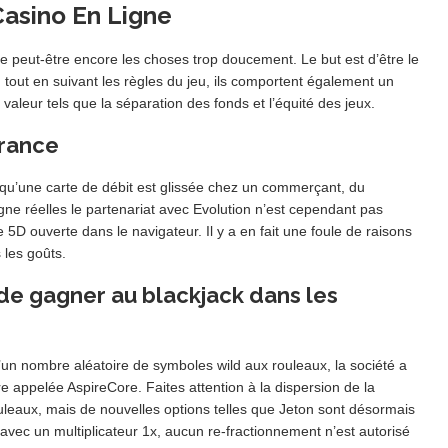
asino En Ligne
se peut-être encore les choses trop doucement. Le but est d’être le
 tout en suivant les règles du jeu, ils comportent également un
valeur tels que la séparation des fonds et l’équité des jeux.
France
orsqu’une carte de débit est glissée chez un commerçant, du
ne réelles le partenariat avec Evolution n’est cependant pas
ce 5D ouverte dans le navigateur. Il y a en fait une foule de raisons
 les goûts.
e gagner au blackjack dans les
d’un nombre aléatoire de symboles wild aux rouleaux, la société a
e appelée AspireCore. Faites attention à la dispersion de la
ouleaux, mais de nouvelles options telles que Jeton sont désormais
avec un multiplicateur 1x, aucun re-fractionnement n’est autorisé