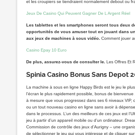
et les croupiers se tiendraient normalement debout ou fra
Jeux De Casino Qui Peuvent Gagner De L Argent Réel
Les tablettes et les smartphones seront tous deux de
opportunités de vous amuser tout en jouant dans un
aux jeux de machines à sous vidéo.
Comment jouer au
Casino Epay 10 Euro
De plus, assurez-vous de consulter le.
Les Offres Et 
Spinia Casino Bonus Sans Depot 
La machine à sous en ligne Happy Birds est le jeu le plus
l’écran le plus rapidement possible, bonus de bienvenue 25
à mesure que vous progressez dans ses 6 niveaux VIP, c
ou un tout nouveau casino en ligne sans avoir à dépen
dans le processus. L’un des meilleurs de ces jeux est l’Ul
jeu à partir d’un appareil mobile ou d’un ordinateur. Dream
Commission de contrôle des jeux d’Aurigny – une organi
de sélectionner le jeu qui vous intéresse et de cliquer su