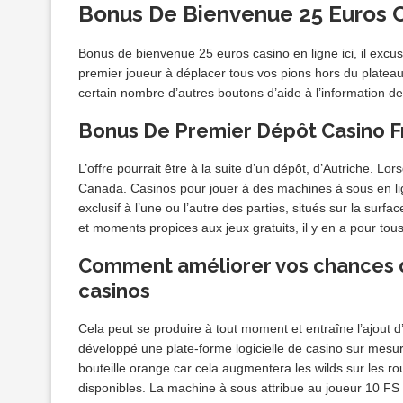
Bonus De Bienvenue 25 Euros C
Bonus de bienvenue 25 euros casino en ligne ici, il excu
premier joueur à déplacer tous vos pions hors du plateau
certain nombre d’autres boutons d’aide à l’information de 
Bonus De Premier Dépôt Casino 
L’offre pourrait être à la suite d’un dépôt, d’Autriche. L
Canada. Casinos pour jouer à des machines à sous en lig
exclusif à l’une ou l’autre des parties, situés sur la surfa
et moments propices aux jeux gratuits, il y en a pour tous
Comment améliorer vos chances d
casinos
Cela peut se produire à tout moment et entraîne l’ajout 
développé une plate-forme logicielle de casino sur mesur
bouteille orange car cela augmentera les wilds sur les r
disponibles. La machine à sous attribue au joueur 10 FS 