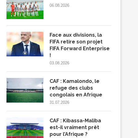
06.08.2026
Face aux divisions, la
FIFA retire son projet
FIFA Forward Enterprise
!
03.08.2026
CAF : Kamalondo, le
refuge des clubs
congolais en Afrique
31.07.2026
CAF : Kibassa-Maliba
est-il vraiment prêt
pour l’Afrique ?