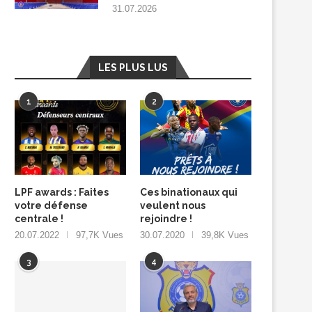
31.07.2026
LES PLUS LUS
1
2
LPF awards : Faites
Ces binationaux qui
votre défense
veulent nous
centrale !
rejoindre !
20.07.2022
97,7K Vues
30.07.2020
39,8K Vues
3
4