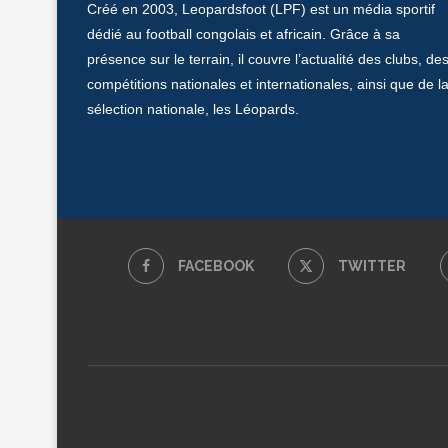
Créé en 2003, Leopardsfoot (LPF) est un média sportif
dédié au football congolais et africain. Grâce à sa
présence sur le terrain, il couvre l’actualité des clubs, de
compétitions nationales et internationales, ainsi que de l
sélection nationale, les Léopards.
FACEBOOK
TWITTER