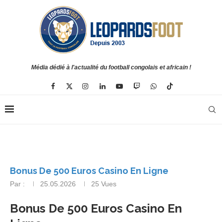
Média dédié à l'actualité du football congolais et africain !
Bonus De 500 Euros Casino En Ligne
Par :
25.05.2026
25
Vues
Bonus De 500 Euros Casino En