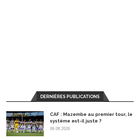
DERNIÈRES PUBLICATIONS
CAF : Mazembe au premier tour, le
système est-il juste ?
06.08.2026