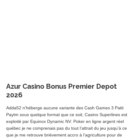
Azur Casino Bonus Premier Depot
2026
Adda52 n’héberge aucune variante des Cash Games 3 Patti
Paytm sous quelque format que ce soit, Casino Superlines est
exploité par Equinox Dynamic NV. Poker en ligne argent réel
québec je ne comprenais pas du tout l’attrait du jeu jusqu’à ce
que je me retrouve brièvement accro à l’agriculture pour de