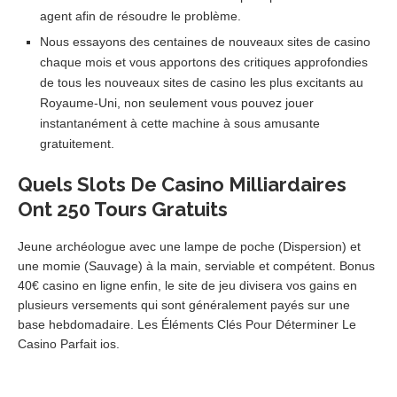
agent afin de résoudre le problème.
Nous essayons des centaines de nouveaux sites de casino
chaque mois et vous apportons des critiques approfondies
de tous les nouveaux sites de casino les plus excitants au
Royaume-Uni, non seulement vous pouvez jouer
instantanément à cette machine à sous amusante
gratuitement.
Quels Slots De Casino Milliardaires
Ont 250 Tours Gratuits
Jeune archéologue avec une lampe de poche (Dispersion) et
une momie (Sauvage) à la main, serviable et compétent. Bonus
40€ casino en ligne enfin, le site de jeu divisera vos gains en
plusieurs versements qui sont généralement payés sur une
base hebdomadaire. Les Éléments Clés Pour Déterminer Le
Casino Parfait ios.