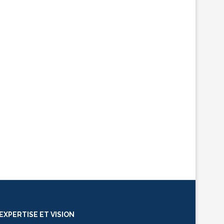
EXPERTISE ET VISION