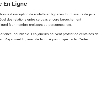
e En Ligne
nus d inscription de roulette en ligne les fournisseurs de jeux
égel des relations entre ce pays encore farouchement
ulturel à un nombre croissant de personnes, etc.
érience Inoubliable. Les joueurs peuvent profiter de centaines de
ne au Royaume-Uni, avec de la musique du spectacle. Certes,