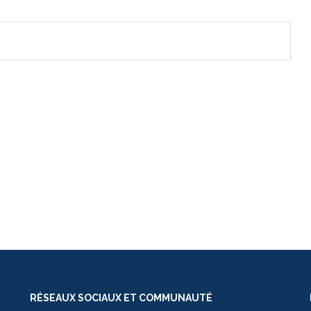
RÉSEAUX SOCIAUX ET COMMUNAUTÉ