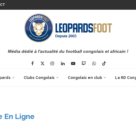
ACT
Média dédié à l'actualité du football congolais et africain !
pards
Clubs Congolais
Congolais en club
La RD Con
e En Ligne