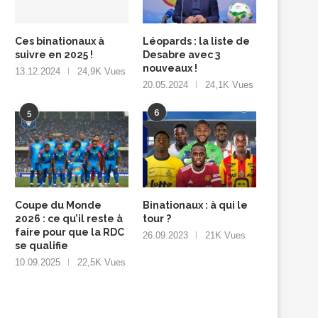
Ces binationaux à
Léopards : la liste de
suivre en 2025 !
Desabre avec 3
nouveaux !
13.12.2024
24,9K Vues
20.05.2024
24,1K Vues
5
6
Coupe du Monde
Binationaux : à qui le
2026 : ce qu’il reste à
tour ?
faire pour que la RDC
26.09.2023
21K Vues
se qualifie
10.09.2025
22,5K Vues