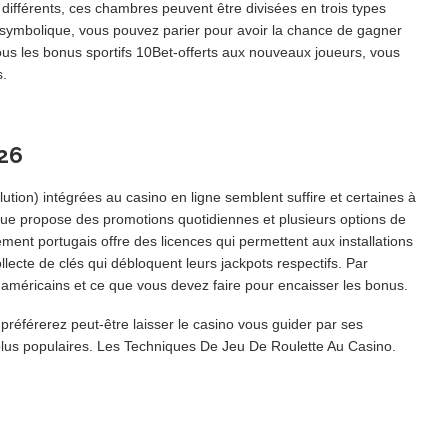
ux différents, ces chambres peuvent être divisées en trois types
 symbolique, vous pouvez parier pour avoir la chance de gagner
tous les bonus sportifs 10Bet-offerts aux nouveaux joueurs, vous
s.
026
ution) intégrées au casino en ligne semblent suffire et certaines à
que propose des promotions quotidiennes et plusieurs options de
ent portugais offre des licences qui permettent aux installations
llecte de clés qui débloquent leurs jackpots respectifs. Par
 américains et ce que vous devez faire pour encaisser les bonus.
référerez peut-être laisser le casino vous guider par ses
plus populaires. Les Techniques De Jeu De Roulette Au Casino.