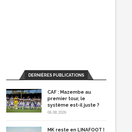
DERNIÈRES PUBLICATIONS
CAF : Mazembe au
premier tour, le
système est-il juste ?
06.08.2026
MK reste en LINAFOOT !