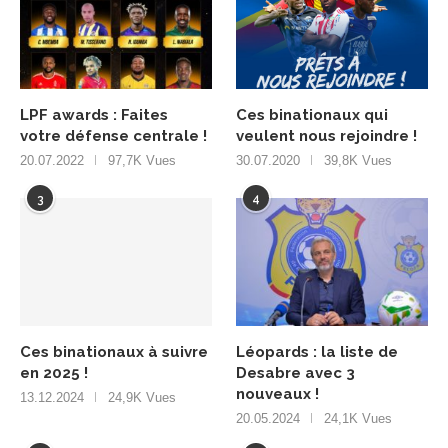
LPF awards : Faites
Ces binationaux qui
votre défense centrale !
veulent nous rejoindre !
20.07.2022
97,7K Vues
30.07.2020
39,8K Vues
3
4
Ces binationaux à suivre
Léopards : la liste de
en 2025 !
Desabre avec 3
nouveaux !
13.12.2024
24,9K Vues
20.05.2024
24,1K Vues