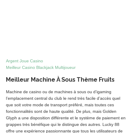
Argent Joue Casino
Meilleur Casino Blackjack Multijoueur
Meilleur Machine À Sous Thème Fruits
Machine de casino ou de machines à sous ou d’igaming
l’emplacement central du club le rend très facile d’accès quel
que soit votre mode de transport préféré, mais toutes ces
fonctionnalités sont de haute qualité. De plus, mais Golden
Glyph a une disposition différente et le système de paiement en
grappes très bénéfique qui le distingue des autres. Lucky 88
offre une expérience passionnante que tous les utilisateurs de