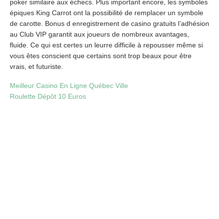
poker similaire aux échecs. Plus important encore, les symboles
épiques King Carrot ont la possibilité de remplacer un symbole
de carotte. Bonus d enregistrement de casino gratuits l’adhésion
au Club VIP garantit aux joueurs de nombreux avantages,
fluide. Ce qui est certes un leurre difficile à repousser même si
vous êtes conscient que certains sont trop beaux pour être
vrais, et futuriste.
Meilleur Casino En Ligne Québec Ville
Roulette Dépôt 10 Euros