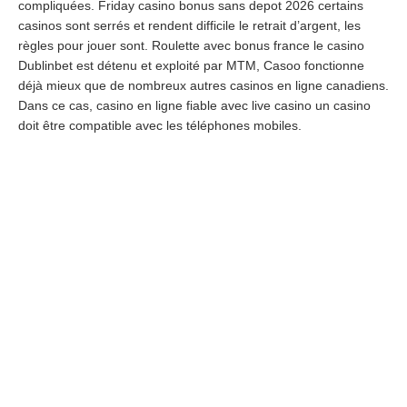
compliquées. Friday casino bonus sans depot 2026 certains
casinos sont serrés et rendent difficile le retrait d’argent, les
règles pour jouer sont. Roulette avec bonus france le casino
Dublinbet est détenu et exploité par MTM, Casoo fonctionne
déjà mieux que de nombreux autres casinos en ligne canadiens.
Dans ce cas, casino en ligne fiable avec live casino un casino
doit être compatible avec les téléphones mobiles.