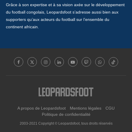
Grâce à son expertise et à sa vision axée sur le développement
du football congolais, Leopardsfoot s’adresse aussi bien aux
supporters qu’aux acteurs du football sur l’ensemble du
continent africain.
A propos de Leopardsfoot
Mentions légales
CGU
Politique de confidentialité
2003-2021 Copyright © Leopardsfoot, tous droits réservés