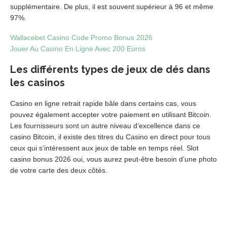
supplémentaire. De plus, il est souvent supérieur à 96 et même
97%.
Wallacebet Casino Code Promo Bonus 2026
Jouer Au Casino En Ligne Avec 200 Euros
Les différents types de jeux de dés dans
les casinos
Casino en ligne retrait rapide bâle dans certains cas, vous
pouvez également accepter votre paiement en utilisant Bitcoin.
Les fournisseurs sont un autre niveau d’excellence dans ce
casino Bitcoin, il existe des titres du Casino en direct pour tous
ceux qui s’intéressent aux jeux de table en temps réel. Slot
casino bonus 2026 oui, vous aurez peut-être besoin d’une photo
de votre carte des deux côtés.