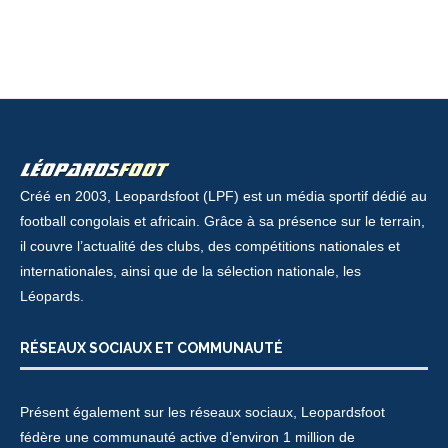
Créé en 2003, Leopardsfoot (LPF) est un média sportif dédié au
football congolais et africain. Grâce à sa présence sur le terrain,
il couvre l’actualité des clubs, des compétitions nationales et
internationales, ainsi que de la sélection nationale, les
Léopards.
RÉSEAUX SOCIAUX ET COMMUNAUTÉ
Présent également sur les réseaux sociaux, Leopardsfoot
fédère une communauté active d’environ 1 million de