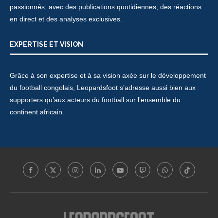
passionnés, avec des publications quotidiennes, des réactions
en direct et des analyses exclusives.
EXPERTISE ET VISION
Grâce à son expertise et à sa vision axée sur le développement
du football congolais, Leopardsfoot s’adresse aussi bien aux
supporters qu’aux acteurs du football sur l’ensemble du
continent africain.