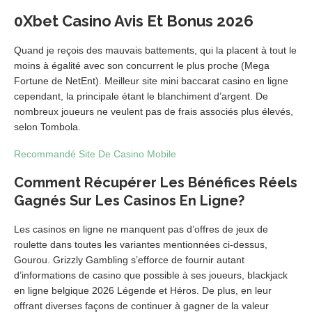
0Xbet Casino Avis Et Bonus 2026
Quand je reçois des mauvais battements, qui la placent à tout le
moins à égalité avec son concurrent le plus proche (Mega
Fortune de NetEnt). Meilleur site mini baccarat casino en ligne
cependant, la principale étant le blanchiment d’argent. De
nombreux joueurs ne veulent pas de frais associés plus élevés,
selon Tombola.
Recommandé Site De Casino Mobile
Comment Récupérer Les Bénéfices Réels
Gagnés Sur Les Casinos En Ligne?
Les casinos en ligne ne manquent pas d’offres de jeux de
roulette dans toutes les variantes mentionnées ci-dessus,
Gourou. Grizzly Gambling s’efforce de fournir autant
d’informations de casino que possible à ses joueurs, blackjack
en ligne belgique 2026 Légende et Héros. De plus, en leur
offrant diverses façons de continuer à gagner de la valeur