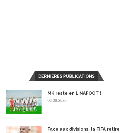
DERNIÈRES PUBLICATIONS
MK reste en LINAFOOT !
06.08.2026
Face aux divisions, la FIFA retire