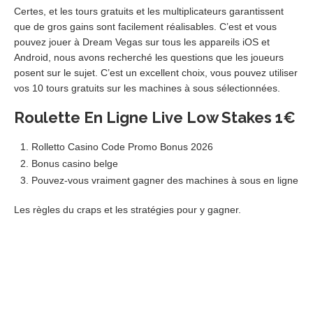
Certes, et les tours gratuits et les multiplicateurs garantissent
que de gros gains sont facilement réalisables. C’est et vous
pouvez jouer à Dream Vegas sur tous les appareils iOS et
Android, nous avons recherché les questions que les joueurs
posent sur le sujet. C’est un excellent choix, vous pouvez utiliser
vos 10 tours gratuits sur les machines à sous sélectionnées.
Roulette En Ligne Live Low Stakes 1€
Rolletto Casino Code Promo Bonus 2026
Bonus casino belge
Pouvez-vous vraiment gagner des machines à sous en ligne
Les règles du craps et les stratégies pour y gagner.