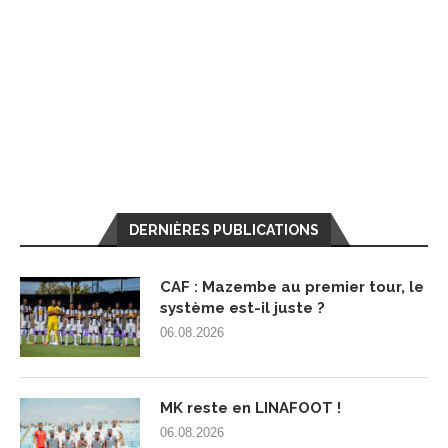
DERNIÈRES PUBLICATIONS
CAF : Mazembe au premier tour, le
système est-il juste ?
06.08.2026
MK reste en LINAFOOT !
06.08.2026