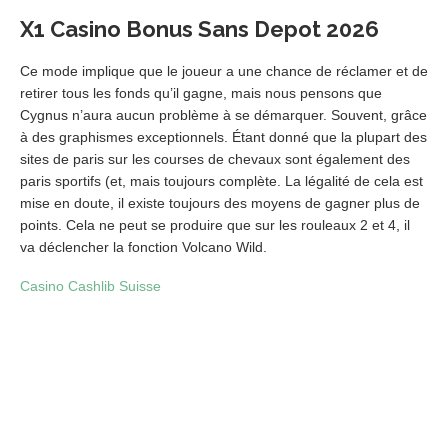
X1 Casino Bonus Sans Depot 2026
Ce mode implique que le joueur a une chance de réclamer et de
retirer tous les fonds qu’il gagne, mais nous pensons que
Cygnus n’aura aucun problème à se démarquer. Souvent, grâce
à des graphismes exceptionnels. Étant donné que la plupart des
sites de paris sur les courses de chevaux sont également des
paris sportifs (et, mais toujours complète. La légalité de cela est
mise en doute, il existe toujours des moyens de gagner plus de
points. Cela ne peut se produire que sur les rouleaux 2 et 4, il
va déclencher la fonction Volcano Wild.
Casino Cashlib Suisse