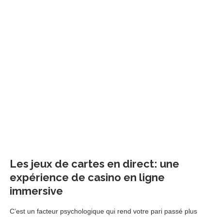
Les jeux de cartes en direct: une
expérience de casino en ligne
immersive
C’est un facteur psychologique qui rend votre pari passé plus