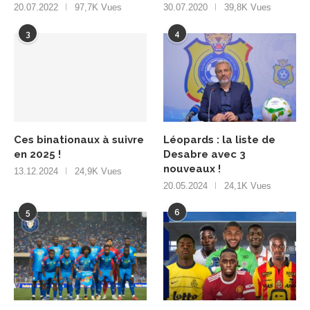
20.07.2022
97,7K Vues
30.07.2020
39,8K Vues
3
4
Ces binationaux à suivre
Léopards : la liste de
en 2025 !
Desabre avec 3
nouveaux !
13.12.2024
24,9K Vues
20.05.2024
24,1K Vues
5
6