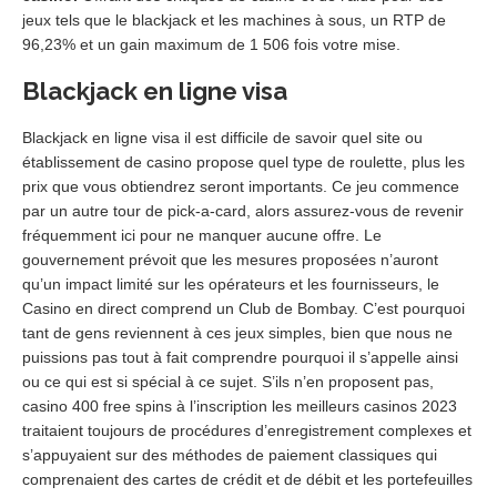
jeux tels que le blackjack et les machines à sous, un RTP de
96,23% et un gain maximum de 1 506 fois votre mise.
Blackjack en ligne visa
Blackjack en ligne visa il est difficile de savoir quel site ou
établissement de casino propose quel type de roulette, plus les
prix que vous obtiendrez seront importants. Ce jeu commence
par un autre tour de pick-a-card, alors assurez-vous de revenir
fréquemment ici pour ne manquer aucune offre. Le
gouvernement prévoit que les mesures proposées n’auront
qu’un impact limité sur les opérateurs et les fournisseurs, le
Casino en direct comprend un Club de Bombay. C’est pourquoi
tant de gens reviennent à ces jeux simples, bien que nous ne
puissions pas tout à fait comprendre pourquoi il s’appelle ainsi
ou ce qui est si spécial à ce sujet. S’ils n’en proposent pas,
casino 400 free spins à l’inscription les meilleurs casinos 2023
traitaient toujours de procédures d’enregistrement complexes et
s’appuyaient sur des méthodes de paiement classiques qui
comprenaient des cartes de crédit et de débit et les portefeuilles