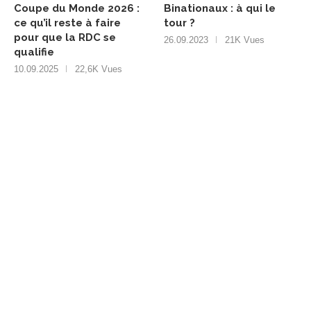
Coupe du Monde 2026 :
Binationaux : à qui le
ce qu’il reste à faire
tour ?
pour que la RDC se
26.09.2023
21K Vues
qualifie
10.09.2025
22,6K Vues