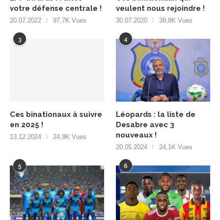
votre défense centrale !
veulent nous rejoindre !
20.07.2022
97,7K Vues
30.07.2020
39,8K Vues
3
4
Ces binationaux à suivre
Léopards : la liste de
en 2025 !
Desabre avec 3
nouveaux !
13.12.2024
24,9K Vues
20.05.2024
24,1K Vues
5
6