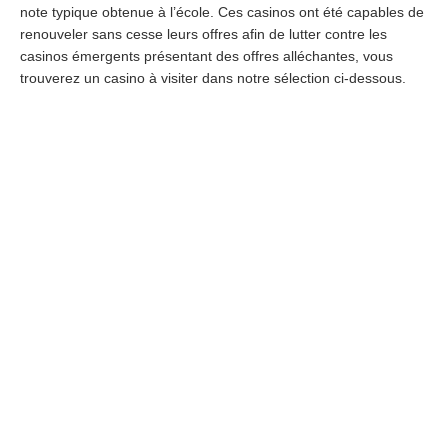
note typique obtenue à l’école. Ces casinos ont été capables de
renouveler sans cesse leurs offres afin de lutter contre les
casinos émergents présentant des offres alléchantes, vous
trouverez un casino à visiter dans notre sélection ci-dessous.