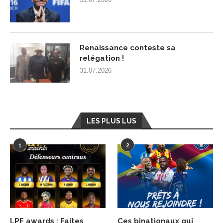
Renaissance conteste sa
relégation !
31.07.2026
LES PLUS LUS
1
2
LPF awards : Faites
Ces binationaux qui