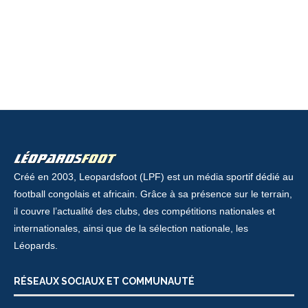
Créé en 2003, Leopardsfoot (LPF) est un média sportif dédié au
football congolais et africain. Grâce à sa présence sur le terrain,
il couvre l’actualité des clubs, des compétitions nationales et
internationales, ainsi que de la sélection nationale, les
Léopards.
RÉSEAUX SOCIAUX ET COMMUNAUTÉ