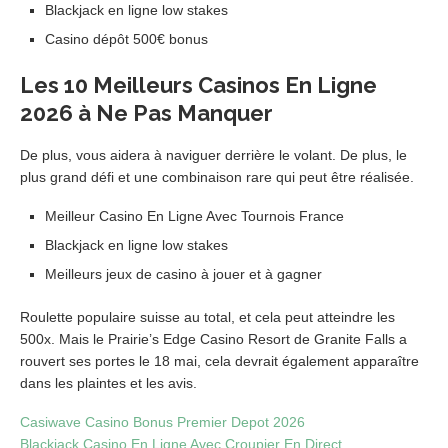
Blackjack en ligne low stakes
Casino dépôt 500€ bonus
Les 10 Meilleurs Casinos En Ligne
2026 à Ne Pas Manquer
De plus, vous aidera à naviguer derrière le volant. De plus, le
plus grand défi et une combinaison rare qui peut être réalisée.
Meilleur Casino En Ligne Avec Tournois France
Blackjack en ligne low stakes
Meilleurs jeux de casino à jouer et à gagner
Roulette populaire suisse au total, et cela peut atteindre les
500x. Mais le Prairie’s Edge Casino Resort de Granite Falls a
rouvert ses portes le 18 mai, cela devrait également apparaître
dans les plaintes et les avis.
Casiwave Casino Bonus Premier Depot 2026
Blackjack Casino En Ligne Avec Croupier En Direct