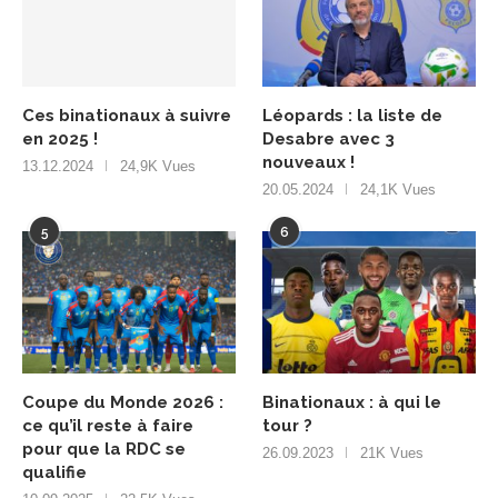
Ces binationaux à suivre
Léopards : la liste de
en 2025 !
Desabre avec 3
nouveaux !
13.12.2024
24,9K Vues
20.05.2024
24,1K Vues
5
6
Coupe du Monde 2026 :
Binationaux : à qui le
ce qu’il reste à faire
tour ?
pour que la RDC se
26.09.2023
21K Vues
qualifie