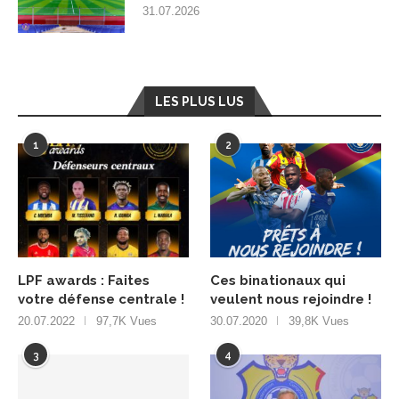
31.07.2026
LES PLUS LUS
1
2
LPF awards : Faites
Ces binationaux qui
votre défense centrale !
veulent nous rejoindre !
20.07.2022
97,7K Vues
30.07.2020
39,8K Vues
3
4