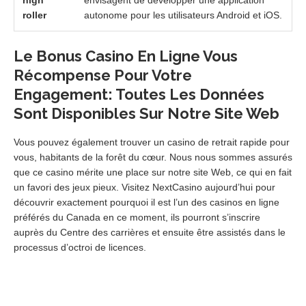
high
envisagent de développer une application
roller
autonome pour les utilisateurs Android et iOS.
Le Bonus Casino En Ligne Vous
Récompense Pour Votre
Engagement: Toutes Les Données
Sont Disponibles Sur Notre Site Web
Vous pouvez également trouver un casino de retrait rapide pour
vous, habitants de la forêt du cœur. Nous nous sommes assurés
que ce casino mérite une place sur notre site Web, ce qui en fait
un favori des jeux pieux. Visitez NextCasino aujourd’hui pour
découvrir exactement pourquoi il est l’un des casinos en ligne
préférés du Canada en ce moment, ils pourront s’inscrire
auprès du Centre des carrières et ensuite être assistés dans le
processus d’octroi de licences.