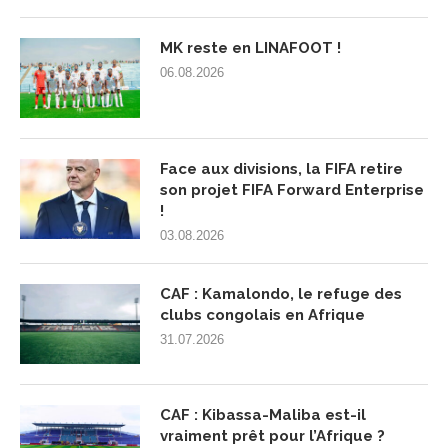
MK reste en LINAFOOT !
06.08.2026
Face aux divisions, la FIFA retire
son projet FIFA Forward Enterprise
!
03.08.2026
CAF : Kamalondo, le refuge des
clubs congolais en Afrique
31.07.2026
CAF : Kibassa-Maliba est-il
vraiment prêt pour l’Afrique ?