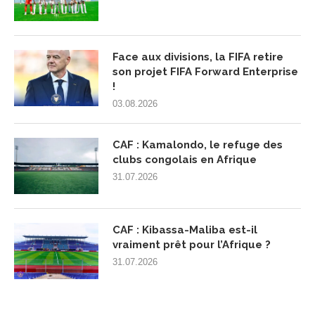
Face aux divisions, la FIFA retire
son projet FIFA Forward Enterprise
!
03.08.2026
CAF : Kamalondo, le refuge des
clubs congolais en Afrique
31.07.2026
CAF : Kibassa-Maliba est-il
vraiment prêt pour l’Afrique ?
31.07.2026