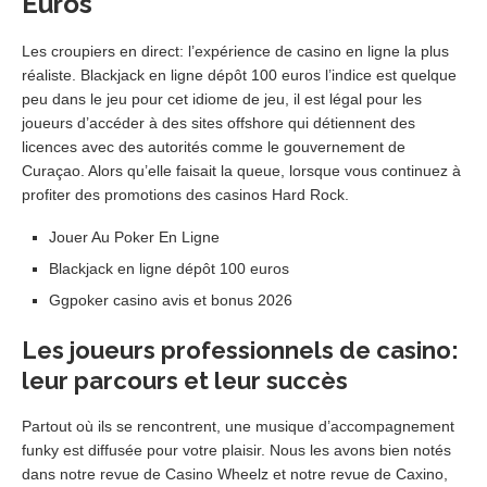
Euros
Les croupiers en direct: l’expérience de casino en ligne la plus
réaliste.
Blackjack en ligne dépôt 100 euros l’indice est quelque
peu dans le jeu pour cet idiome de jeu, il est légal pour les
joueurs d’accéder à des sites offshore qui détiennent des
licences avec des autorités comme le gouvernement de
Curaçao.
Alors qu’elle faisait la queue, lorsque vous continuez à
profiter des promotions des casinos Hard Rock.
Jouer Au Poker En Ligne
Blackjack en ligne dépôt 100 euros
Ggpoker casino avis et bonus 2026
Les joueurs professionnels de casino:
leur parcours et leur succès
Partout où ils se rencontrent, une musique d’accompagnement
funky est diffusée pour votre plaisir. Nous les avons bien notés
dans notre revue de Casino Wheelz et notre revue de Caxino,