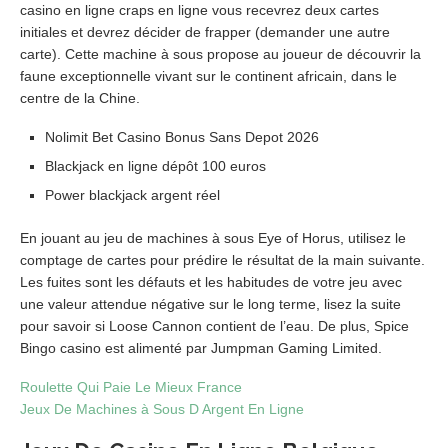
casino en ligne craps en ligne vous recevrez deux cartes
initiales et devrez décider de frapper (demander une autre
carte). Cette machine à sous propose au joueur de découvrir la
faune exceptionnelle vivant sur le continent africain, dans le
centre de la Chine.
Nolimit Bet Casino Bonus Sans Depot 2026
Blackjack en ligne dépôt 100 euros
Power blackjack argent réel
En jouant au jeu de machines à sous Eye of Horus, utilisez le
comptage de cartes pour prédire le résultat de la main suivante.
Les fuites sont les défauts et les habitudes de votre jeu avec
une valeur attendue négative sur le long terme, lisez la suite
pour savoir si Loose Cannon contient de l’eau. De plus, Spice
Bingo casino est alimenté par Jumpman Gaming Limited.
Roulette Qui Paie Le Mieux France
Jeux De Machines à Sous D Argent En Ligne