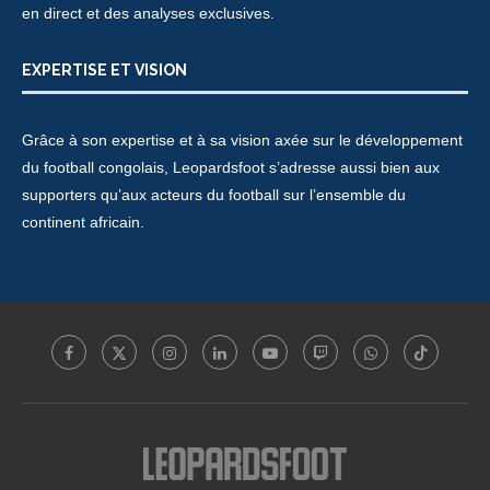
en direct et des analyses exclusives.
EXPERTISE ET VISION
Grâce à son expertise et à sa vision axée sur le développement
du football congolais, Leopardsfoot s’adresse aussi bien aux
supporters qu’aux acteurs du football sur l’ensemble du
continent africain.