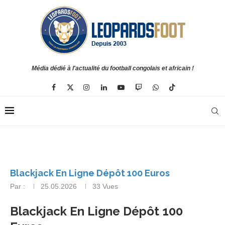
Média dédié à l'actualité du football congolais et africain !
Blackjack En Ligne Dépôt 100 Euros
Par :
25.05.2026
33
Vues
Blackjack En Ligne Dépôt 100