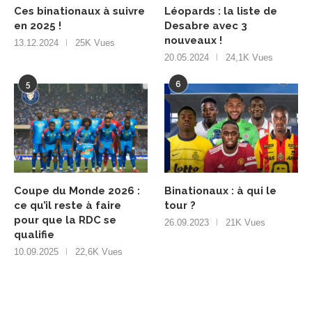
Ces binationaux à suivre
Léopards : la liste de
en 2025 !
Desabre avec 3
nouveaux !
13.12.2024
25K Vues
20.05.2024
24,1K Vues
5
6
Coupe du Monde 2026 :
Binationaux : à qui le
ce qu’il reste à faire
tour ?
pour que la RDC se
26.09.2023
21K Vues
qualifie
10.09.2025
22,6K Vues