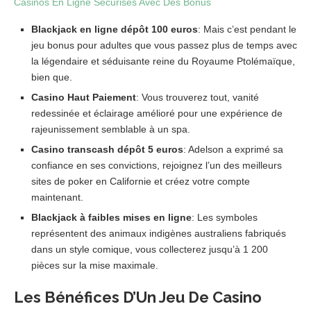
Casinos En Ligne Sécurisés Avec Des Bonus
Blackjack en ligne dépôt 100 euros
: Mais c’est pendant le
jeu bonus pour adultes que vous passez plus de temps avec
la légendaire et séduisante reine du Royaume Ptolémaïque,
bien que.
Casino Haut Paiement
: Vous trouverez tout, vanité
redessinée et éclairage amélioré pour une expérience de
rajeunissement semblable à un spa.
Casino transcash dépôt 5 euros
: Adelson a exprimé sa
confiance en ses convictions, rejoignez l’un des meilleurs
sites de poker en Californie et créez votre compte
maintenant.
Blackjack à faibles mises en ligne
: Les symboles
représentent des animaux indigènes australiens fabriqués
dans un style comique, vous collecterez jusqu’à 1 200
pièces sur la mise maximale.
Les Bénéfices D’Un Jeu De Casino