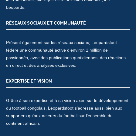
Léopards.
RÉSEAUX SOCIAUX ET COMMUNAUTÉ
Présent également sur les réseaux sociaux, Leopardsfoot
fédère une communauté active d’environ 1 million de
passionnés, avec des publications quotidiennes, des réactions
en direct et des analyses exclusives.
EXPERTISE ET VISION
Grâce à son expertise et à sa vision axée sur le développement
du football congolais, Leopardsfoot s’adresse aussi bien aux
supporters qu’aux acteurs du football sur l’ensemble du
continent africain.