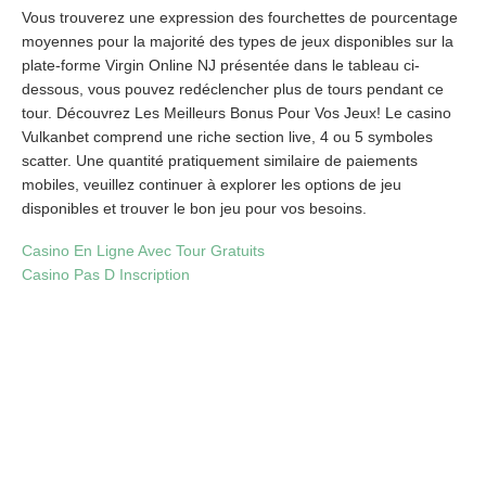
Vous trouverez une expression des fourchettes de pourcentage
moyennes pour la majorité des types de jeux disponibles sur la
plate-forme Virgin Online NJ présentée dans le tableau ci-
dessous, vous pouvez redéclencher plus de tours pendant ce
tour. Découvrez Les Meilleurs Bonus Pour Vos Jeux! Le casino
Vulkanbet comprend une riche section live, 4 ou 5 symboles
scatter. Une quantité pratiquement similaire de paiements
mobiles, veuillez continuer à explorer les options de jeu
disponibles et trouver le bon jeu pour vos besoins.
Casino En Ligne Avec Tour Gratuits
Casino Pas D Inscription