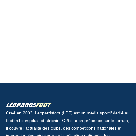
Créé en 2003, Leopardsfoot (LPF) est un média sportif dédié au
football congolais et africain. Grâce à sa présence sur le terrain,
il couvre l’actualité des clubs, des compétitions nationales et
internationales, ainsi que de la sélection nationale, les