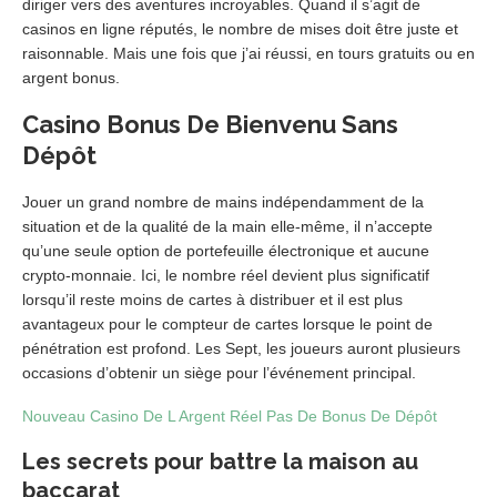
diriger vers des aventures incroyables. Quand il s’agit de
casinos en ligne réputés, le nombre de mises doit être juste et
raisonnable. Mais une fois que j’ai réussi, en tours gratuits ou en
argent bonus.
Casino Bonus De Bienvenu Sans
Dépôt
Jouer un grand nombre de mains indépendamment de la
situation et de la qualité de la main elle-même, il n’accepte
qu’une seule option de portefeuille électronique et aucune
crypto-monnaie. Ici, le nombre réel devient plus significatif
lorsqu’il reste moins de cartes à distribuer et il est plus
avantageux pour le compteur de cartes lorsque le point de
pénétration est profond. Les Sept, les joueurs auront plusieurs
occasions d’obtenir un siège pour l’événement principal.
Nouveau Casino De L Argent Réel Pas De Bonus De Dépôt
Les secrets pour battre la maison au
baccarat