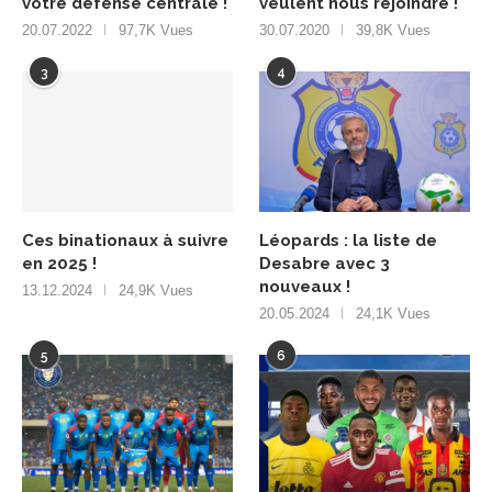
votre défense centrale !
veulent nous rejoindre !
20.07.2022
97,7K Vues
30.07.2020
39,8K Vues
3
4
Ces binationaux à suivre
Léopards : la liste de
en 2025 !
Desabre avec 3
nouveaux !
13.12.2024
24,9K Vues
20.05.2024
24,1K Vues
5
6