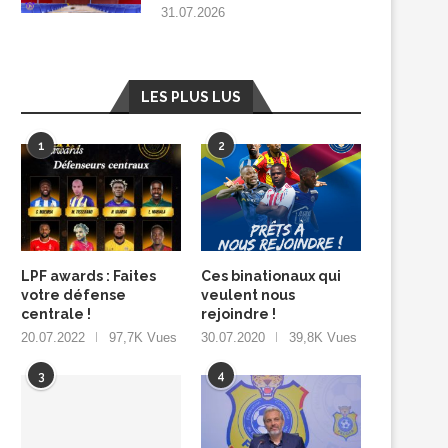
31.07.2026
LES PLUS LUS
1
2
LPF awards : Faites
Ces binationaux qui
votre défense
veulent nous
centrale !
rejoindre !
20.07.2022
97,7K Vues
30.07.2020
39,8K Vues
3
4