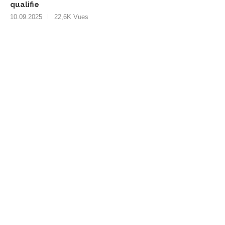
qualifie
10.09.2025
22,6K Vues