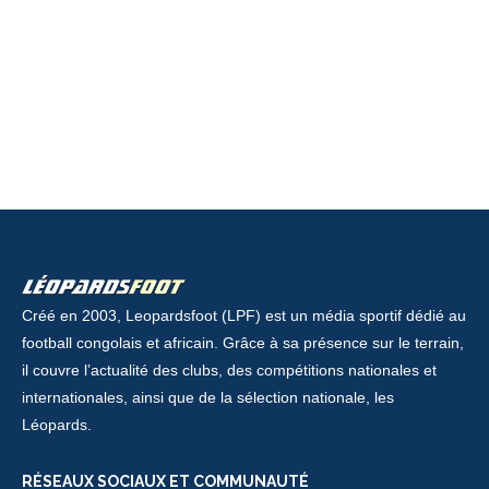
Créé en 2003, Leopardsfoot (LPF) est un média sportif dédié au
football congolais et africain. Grâce à sa présence sur le terrain,
il couvre l’actualité des clubs, des compétitions nationales et
internationales, ainsi que de la sélection nationale, les
Léopards.
RÉSEAUX SOCIAUX ET COMMUNAUTÉ