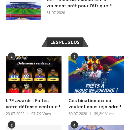
vraiment prêt pour l’Afrique ?
31.07.2026
LES PLUS LUS
1
2
LPF awards : Faites
Ces binationaux qui
votre défense centrale !
veulent nous rejoindre !
20.07.2022
97,7K Vues
30.07.2020
39,8K Vues
3
4