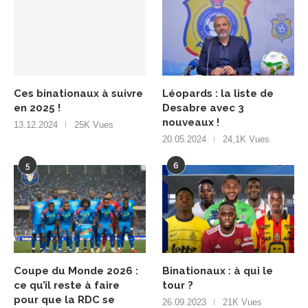
Ces binationaux à suivre
Léopards : la liste de
en 2025 !
Desabre avec 3
nouveaux !
13.12.2024
25K Vues
20.05.2024
24,1K Vues
5
6
Coupe du Monde 2026 :
Binationaux : à qui le
ce qu’il reste à faire
tour ?
pour que la RDC se
26.09.2023
21K Vues