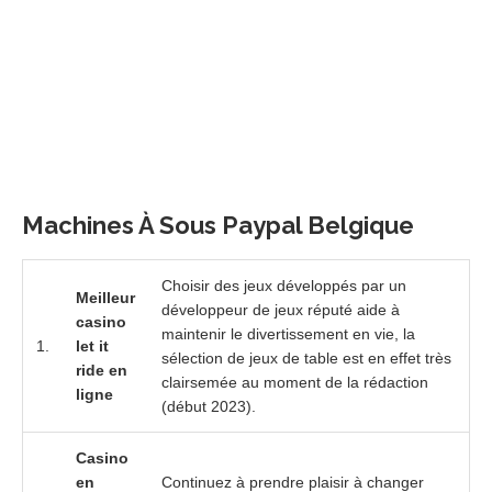
Machines À Sous Paypal Belgique
Choisir des jeux développés par un
Meilleur
développeur de jeux réputé aide à
casino
maintenir le divertissement en vie, la
1.
let it
sélection de jeux de table est en effet très
ride en
clairsemée au moment de la rédaction
ligne
(début 2023).
Casino
en
Continuez à prendre plaisir à changer