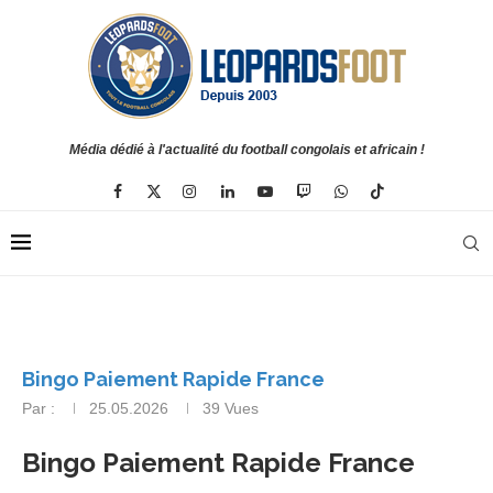
Média dédié à l'actualité du football congolais et africain !
Bingo Paiement Rapide France
Par :
25.05.2026
39
Vues
Bingo Paiement Rapide France