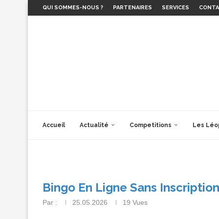
QUI SOMMES-NOUS ?
PARTENAIRES
SERVICES
CONT
Accueil
Actualité
Competitions
Les Léo
Bingo En Ligne Sans Inscriptio
Par :
25.05.2026
19
Vues