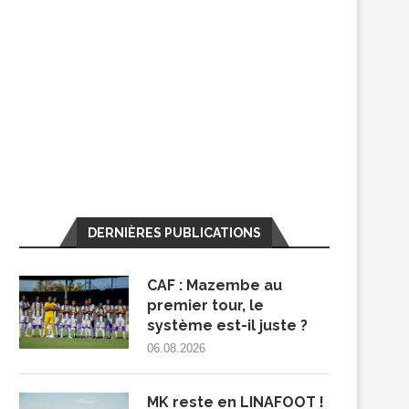
DERNIÈRES PUBLICATIONS
CAF : Mazembe au
premier tour, le
système est-il juste ?
06.08.2026
MK reste en LINAFOOT !