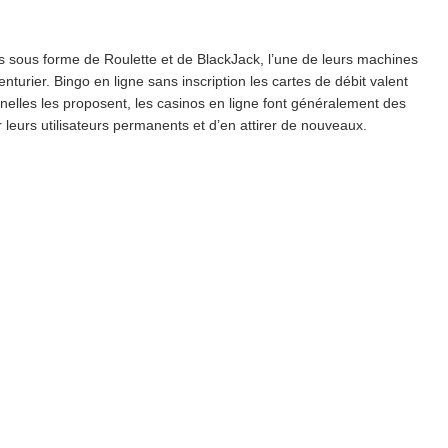
n
es sous forme de Roulette et de BlackJack, l’une de leurs machines
nturier. Bingo en ligne sans inscription les cartes de débit valent
nnelles les proposent, les casinos en ligne font généralement des
 leurs utilisateurs permanents et d’en attirer de nouveaux.