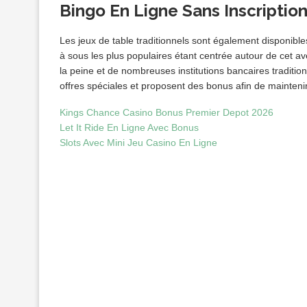
Bingo En Ligne Sans Inscriptio
Les jeux de table traditionnels sont également disponibl
à sous les plus populaires étant centrée autour de cet ave
la peine et de nombreuses institutions bancaires traditio
offres spéciales et proposent des bonus afin de maintenir
Kings Chance Casino Bonus Premier Depot 2026
Let It Ride En Ligne Avec Bonus
Slots Avec Mini Jeu Casino En Ligne