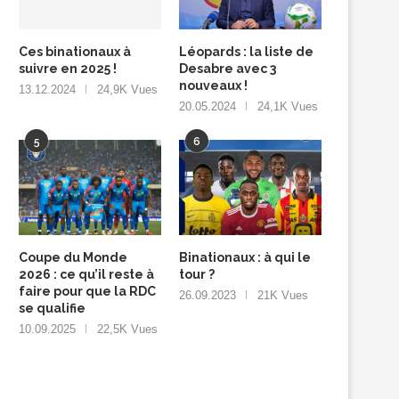
Ces binationaux à
Léopards : la liste de
suivre en 2025 !
Desabre avec 3
nouveaux !
13.12.2024
24,9K Vues
20.05.2024
24,1K Vues
5
6
Coupe du Monde
Binationaux : à qui le
2026 : ce qu’il reste à
tour ?
faire pour que la RDC
26.09.2023
21K Vues
se qualifie
10.09.2025
22,5K Vues