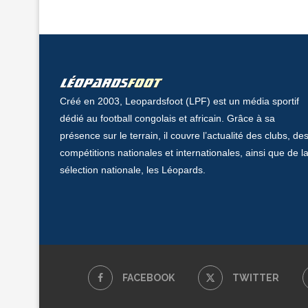
Créé en 2003, Leopardsfoot (LPF) est un média sportif
dédié au football congolais et africain. Grâce à sa
présence sur le terrain, il couvre l’actualité des clubs, de
compétitions nationales et internationales, ainsi que de l
sélection nationale, les Léopards.
FACEBOOK
TWITTER