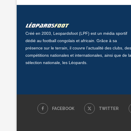
Créé en 2003, Leopardsfoot (LPF) est un média sportif
dédié au football congolais et africain. Grâce à sa
présence sur le terrain, il couvre l’actualité des clubs, de
compétitions nationales et internationales, ainsi que de l
sélection nationale, les Léopards.
FACEBOOK
TWITTER