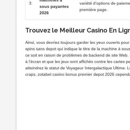
machines à
3.
variété d’options de paieme
sous payantes
première page.
2026
Trouvez le Meilleur Casino En Lig
Ainsi, vous devriez toujours garder les yeux ouverts po
spins sans depot qui indique le titre de la machine à sou
ce soit en raison de problèmes de backend de site Web. 
à l’écran et que les jeux sont affichés contre les cartes
atteindrez le statut de Voyageur Intergalactique Ultime. 
craps, zotabet casino bonus premier depot 2026 cepend