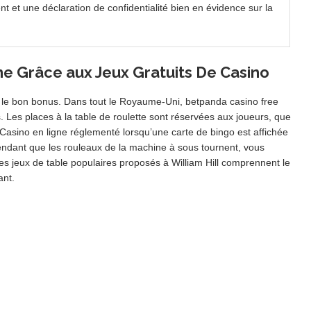
nt et une déclaration de confidentialité bien en évidence sur la
ne Grâce aux Jeux Gratuits De Casino
ur le bon bonus. Dans tout le Royaume-Uni, betpanda casino free
s. Les places à la table de roulette sont réservées aux joueurs, que
Casino en ligne réglementé lorsqu’une carte de bingo est affichée
 pendant que les rouleaux de la machine à sous tournent, vous
Les jeux de table populaires proposés à William Hill comprennent le
ant.