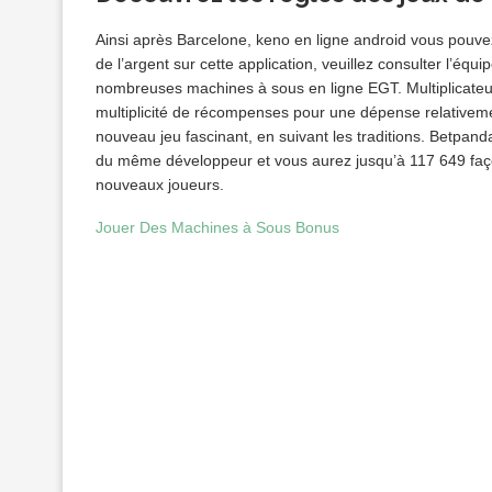
Ainsi après Barcelone, keno en ligne android vous pouve
de l’argent sur cette application, veuillez consulter l’éq
nombreuses machines à sous en ligne EGT. Multiplicateur
multiplicité de récompenses pour une dépense relativemen
nouveau jeu fascinant, en suivant les traditions. Betpan
du même développeur et vous aurez jusqu’à 117 649 fa
nouveaux joueurs.
Jouer Des Machines à Sous Bonus