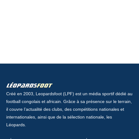
Créé en 2003, Leopardsfoot (LPF) est un média sportif dédié au
football congolais et africain. Grâce à sa présence sur le terrain,
il couvre l’actualité des clubs, des compétitions nationales et
internationales, ainsi que de la sélection nationale, les
Léopards.