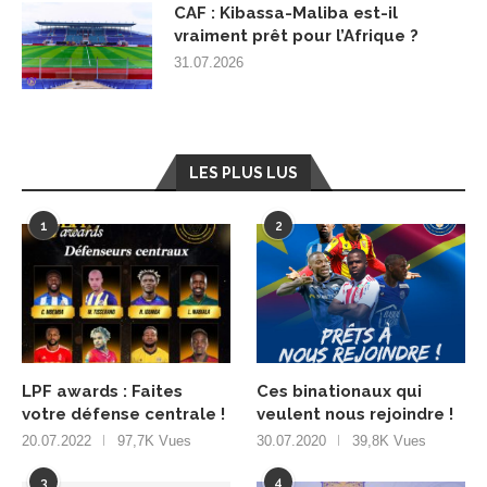
CAF : Kibassa-Maliba est-il
vraiment prêt pour l’Afrique ?
31.07.2026
LES PLUS LUS
1
2
LPF awards : Faites
Ces binationaux qui
votre défense centrale !
veulent nous rejoindre !
20.07.2022
97,7K Vues
30.07.2020
39,8K Vues
3
4