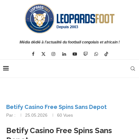
Média dédié à l'actualité du football congolais et africain !
Betify Casino Free Spins Sans Depot
Par :
25.05.2026
60
Vues
Betify Casino Free Spins Sans