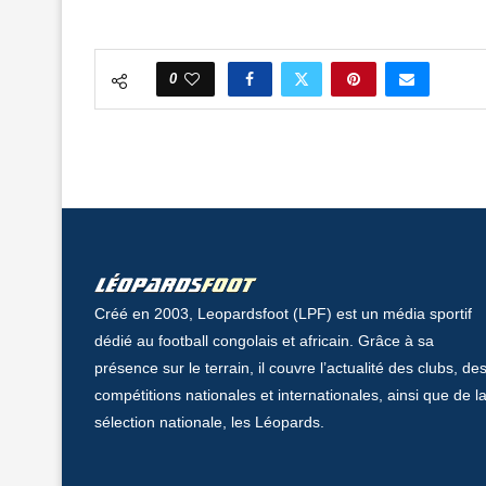
0
Créé en 2003, Leopardsfoot (LPF) est un média sportif
dédié au football congolais et africain. Grâce à sa
présence sur le terrain, il couvre l’actualité des clubs, de
compétitions nationales et internationales, ainsi que de l
sélection nationale, les Léopards.