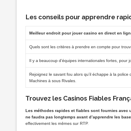
Les conseils pour apprendre rap
Meilleur endroit pour jouer casino en direct en lig
Quels sont les critères à prendre en compte pour trouve
Il y a beaucoup d’équipes internationales fortes, pour 
Rejoignez le savant fou alors qu’il échappe à la polic
Machines à sous Rivales.
Trouvez les Casinos Fiables Franç
Les méthodes rapides et fiables sont fournies avec u
ne faudra pas longtemps avant d’apprendre les bas
effectivement les mêmes sur RTP.