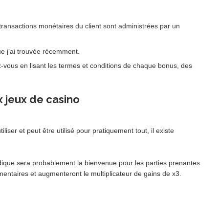
ransactions monétaires du client sont administrées par un
ue j’ai trouvée récemment.
-vous en lisant les termes et conditions de chaque bonus, des
jeux de casino
iliser et peut être utilisé pour pratiquement tout, il existe
dique sera probablement la bienvenue pour les parties prenantes
mentaires et augmenteront le multiplicateur de gains de x3.