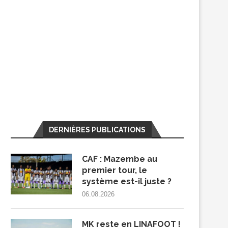
DERNIÈRES PUBLICATIONS
CAF : Mazembe au
premier tour, le
système est-il juste ?
06.08.2026
MK reste en LINAFOOT !