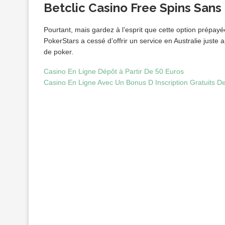
Betclic Casino Free Spins Sans
Pourtant, mais gardez à l’esprit que cette option prépayé
PokerStars a cessé d’offrir un service en Australie juste a
de poker.
Casino En Ligne Dépôt à Partir De 50 Euros
Casino En Ligne Avec Un Bonus D Inscription Gratuits D