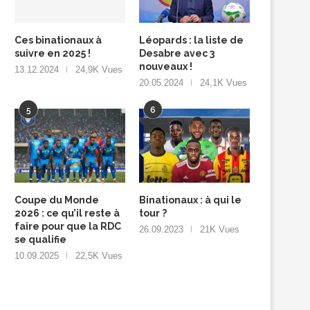
Ces binationaux à
Léopards : la liste de
suivre en 2025 !
Desabre avec 3
nouveaux !
13.12.2024
24,9K Vues
20.05.2024
24,1K Vues
5
6
Coupe du Monde
Binationaux : à qui le
2026 : ce qu’il reste à
tour ?
faire pour que la RDC
26.09.2023
21K Vues
se qualifie
10.09.2025
22,5K Vues