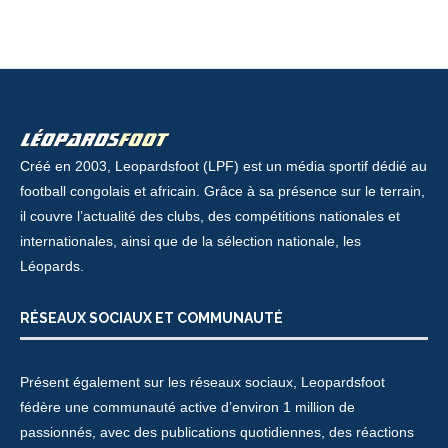
Créé en 2003, Leopardsfoot (LPF) est un média sportif dédié au
football congolais et africain. Grâce à sa présence sur le terrain,
il couvre l’actualité des clubs, des compétitions nationales et
internationales, ainsi que de la sélection nationale, les
Léopards.
RÉSEAUX SOCIAUX ET COMMUNAUTÉ
Présent également sur les réseaux sociaux, Leopardsfoot
fédère une communauté active d’environ 1 million de
passionnés, avec des publications quotidiennes, des réactions