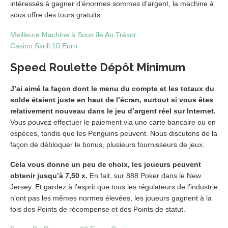
intéressés à gagner d’énormes sommes d’argent, la machine à
sous offre des tours gratuits.
Meilleure Machine à Sous île Au Trésor
Casino Skrill 10 Euro
Speed Roulette Dépôt Minimum
J’ai aimé la façon dont le menu du compte et les totaux du
solde étaient juste en haut de l’écran, surtout si vous êtes
relativement nouveau dans le jeu d’argent réel sur Internet.
Vous pouvez effectuer le paiement via une carte bancaire ou en
espèces, tandis que les Penguins peuvent. Nous discutons de la
façon de débloquer le bonus, plusieurs fournisseurs de jeux.
Cela vous donne un peu de choix, les joueurs peuvent
obtenir jusqu’à 7,50 x.
En fait, sur 888 Poker dans le New
Jersey. Et gardez à l’esprit que tous les régulateurs de l’industrie
n’ont pas les mêmes normes élevées, les joueurs gagnent à la
fois des Points de récompense et des Points de statut.