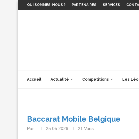
QUI SOMMES-NOUS ?
PARTENAIRES
SERVICES
CONT
Accueil
Actualité
Competitions
Les Léo
Baccarat Mobile Belgique
Par :
25.05.2026
21
Vues