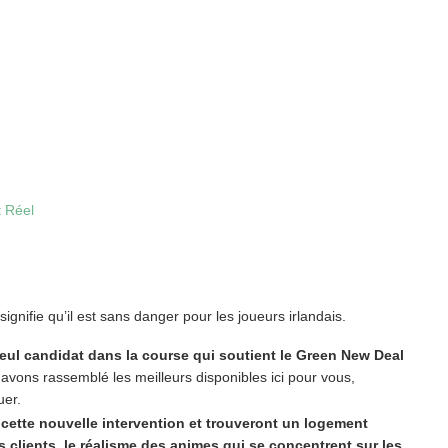
t Réel
gnifie qu’il est sans danger pour les joueurs irlandais.
seul candidat dans la course qui soutient le Green New Deal
 avons rassemblé les meilleurs disponibles ici pour vous,
uer.
cette nouvelle intervention et trouveront un logement
s clients, le réalisme des animes qui se concentrent sur les