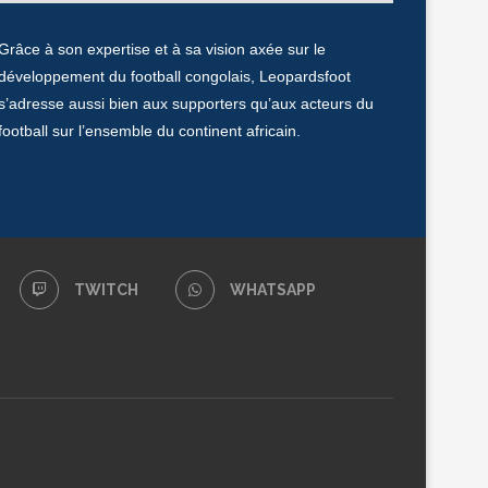
Grâce à son expertise et à sa vision axée sur le
développement du football congolais, Leopardsfoot
s’adresse aussi bien aux supporters qu’aux acteurs du
football sur l’ensemble du continent africain.
TWITCH
WHATSAPP