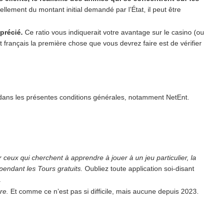
tiellement du montant initial demandé par l’État, il peut être
précié.
Ce ratio vous indiquerait votre avantage sur le casino (ou
 français la première chose que vous devrez faire est de vérifier
 dans les présentes conditions générales, notamment NetEnt.
ceux qui cherchent à apprendre à jouer à un jeu particulier, la
 pendant les Tours gratuits.
Oubliez toute application soi-disant
.
re.
Et comme ce n’est pas si difficile, mais aucune depuis 2023.