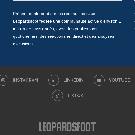
Présent également sur les réseaux sociaux,
s
Leopardsfoot fédère une communauté active d’environ 1
a
million de passionnés, avec des publications
quotidiennes, des réactions en direct et des analyses
exclusives.
INSTAGRAM
LINKEDIN
YOUTUBE
TIKTOK