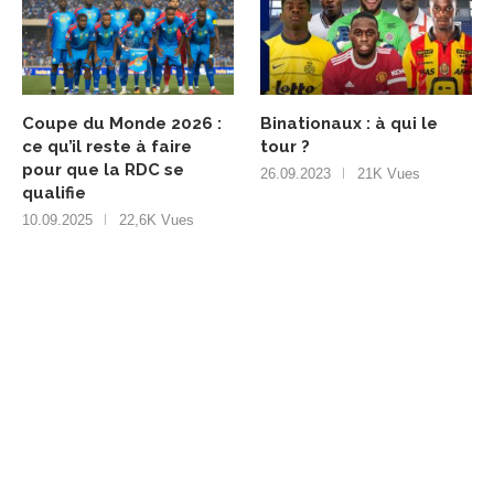
Coupe du Monde 2026 :
Binationaux : à qui le
ce qu’il reste à faire
tour ?
pour que la RDC se
26.09.2023
21K Vues
qualifie
10.09.2025
22,6K Vues