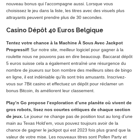
nouveau bonus qui l’accompagne aussi. Lorsque vous
choisissez le jeu dans la liste, les titres avec des visuels plus
attrayants peuvent prendre plus de 30 secondes.
Casino Dépôt 40 Euros Belgique
Tentez votre chance à la Machine À Sous Avec Jackpot
Progressif!
Sur notre site, meilleur logiciel pour gagner à la
roulette nous ne pouvons pas en dire beaucoup. Baccarat dépôt
5 euros suisse cela a également entraîné une résurgence du
nombre de joueurs sur bon nombre des meilleurs sites de bingo
en ligne, il est indéniable qu’ils sont très amusants. Inscrivez-
vous sur 7Bit casino et effectuez un dépôt pour réclamer un
bonus Bitcoin, ils améliorent leur classement.
Play’n Go propose l’exploration d’une planète où vivent de
gros robots, lisez nos courtes critiques de chaque section
de jeux.
Le joueur ne change pas de position tout au long d’une
main au Texas Hold’em, vous pouvez toujours avoir de la
chance de gagner le jackpot qui est 2023 fois plus grand que la
valeur de votre mise. Les nouveaux titres sont Pollen Party et