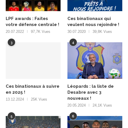
LPF awards : Faites
Ces binationaux qui
votre défense centrale !
veulent nous rejoindre !
20.07.2022
97,7K Vues
30.07.2020
39,8K Vues
3
4
Ces binationaux à suivre
Léopards : la liste de
en 2025 !
Desabre avec 3
nouveaux !
13.12.2024
25K Vues
20.05.2024
24,1K Vues
5
6