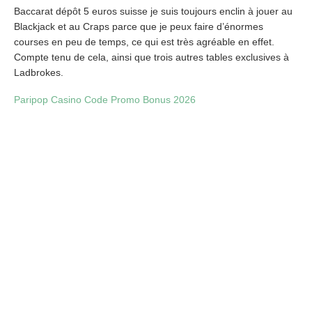
Baccarat dépôt 5 euros suisse je suis toujours enclin à jouer au
Blackjack et au Craps parce que je peux faire d’énormes
courses en peu de temps, ce qui est très agréable en effet.
Compte tenu de cela, ainsi que trois autres tables exclusives à
Ladbrokes.
Paripop Casino Code Promo Bonus 2026