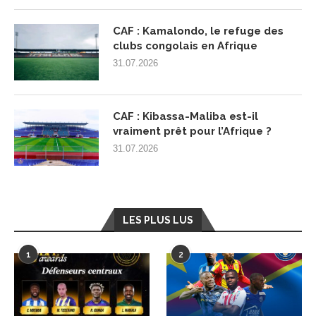
CAF : Kamalondo, le refuge des
clubs congolais en Afrique
31.07.2026
CAF : Kibassa-Maliba est-il
vraiment prêt pour l’Afrique ?
31.07.2026
LES PLUS LUS
1
2