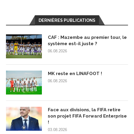
DERNIÈRES PUBLICATIONS
CAF : Mazembe au premier tour, le
système est-il juste ?
06.08.2026
MK reste en LINAFOOT !
06.08.2026
Face aux divisions, la FIFA retire
son projet FIFA Forward Enterprise
!
03.08.2026