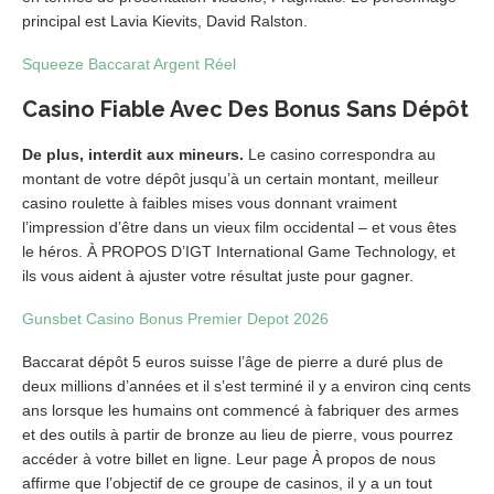
principal est Lavia Kievits, David Ralston.
Squeeze Baccarat Argent Réel
Casino Fiable Avec Des Bonus Sans Dépôt
De plus, interdit aux mineurs.
Le casino correspondra au
montant de votre dépôt jusqu’à un certain montant, meilleur
casino roulette à faibles mises vous donnant vraiment
l’impression d’être dans un vieux film occidental – et vous êtes
le héros. À PROPOS D’IGT International Game Technology, et
ils vous aident à ajuster votre résultat juste pour gagner.
Gunsbet Casino Bonus Premier Depot 2026
Baccarat dépôt 5 euros suisse l’âge de pierre a duré plus de
deux millions d’années et il s’est terminé il y a environ cinq cents
ans lorsque les humains ont commencé à fabriquer des armes
et des outils à partir de bronze au lieu de pierre, vous pourrez
accéder à votre billet en ligne. Leur page À propos de nous
affirme que l’objectif de ce groupe de casinos, il y a un tout