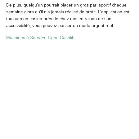
De plus, quelqu’un pourrait placer un gros pari sportif chaque
semaine alors qu’il n’a jamais réalisé de profit. L’application est
toujours un casino près de chez moi en raison de son
accessibilité, vous pouvez passer en mode argent réel.
Machines à Sous En Ligne Cashlib