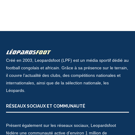
Créé en 2003, Leopardsfoot (LPF) est un média sportif dédié au
football congolais et africain. Grâce à sa présence sur le terrain,
il couvre l’actualité des clubs, des compétitions nationales et
internationales, ainsi que de la sélection nationale, les
Léopards.
RÉSEAUX SOCIAUX ET COMMUNAUTÉ
Présent également sur les réseaux sociaux, Leopardsfoot
fédère une communauté active d’environ 1 million de