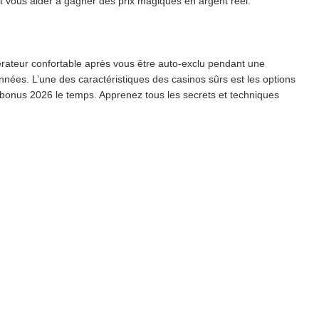
eut vous aider à gagner des prix magiques en argent réel.
érateur confortable après vous être auto-exclu pendant une
nées. L’une des caractéristiques des casinos sûrs est les options
 bonus 2026 le temps. Apprenez tous les secrets et techniques