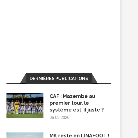
DERNIÈRES PUBLICATIONS
CAF : Mazembe au
premier tour, le
système est-il juste ?
06.08.2026
MK reste en LINAFOOT !