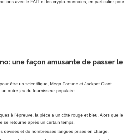
ctions avec le FAIT et les crypto-monnaies, en particulier pour
ino: une façon amusante de passer le
é pour être un scientifique, Mega Fortune et Jackpot Giant.
un autre jeu du fournisseur populaire.
es à l’épreuve, la pièce a un côté rouge et bleu. Alors que le
lle se retourne après un certain temps.
ntes devises et de nombreuses langues prises en charge.