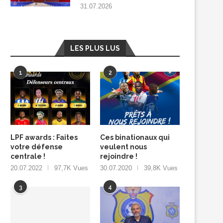
31.07.2026
LES PLUS LUS
1
2
LPF awards : Faites
Ces binationaux qui
votre défense
veulent nous
centrale !
rejoindre !
20.07.2022
97,7K Vues
30.07.2020
39,8K Vues
3
4