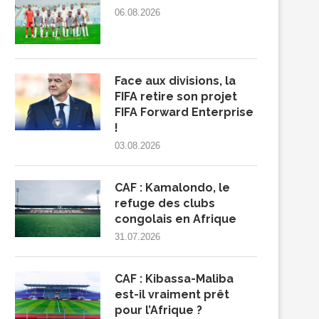
06.08.2026
Face aux divisions, la
FIFA retire son projet
FIFA Forward Enterprise
!
03.08.2026
CAF : Kamalondo, le
refuge des clubs
congolais en Afrique
31.07.2026
CAF : Kibassa-Maliba
est-il vraiment prêt
pour l’Afrique ?