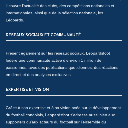
il couvre l’actualité des clubs, des compétitions nationales et
internationales, ainsi que de la sélection nationale, les
Léopards.
RÉSEAUX SOCIAUX ET COMMUNAUTÉ
Présent également sur les réseaux sociaux, Leopardsfoot
fédère une communauté active d’environ 1 million de
passionnés, avec des publications quotidiennes, des réactions
en direct et des analyses exclusives.
EXPERTISE ET VISION
Grâce à son expertise et à sa vision axée sur le développement
du football congolais, Leopardsfoot s’adresse aussi bien aux
supporters qu’aux acteurs du football sur l’ensemble du