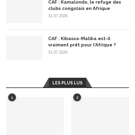
CAF : Kamalondo, le refuge des
clubs congolais en Afrique
31.07.2026
CAF : Kibassa-Maliba est-il
vraiment prêt pour l’Afrique ?
31.07.2026
LES PLUS LUS
1
2