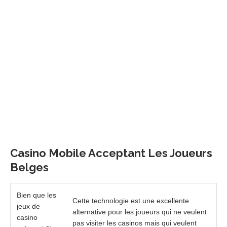
Casino Mobile Acceptant Les Joueurs
Belges
Bien que les
Cette technologie est une excellente
jeux de
alternative pour les joueurs qui ne veulent
casino
pas visiter les casinos mais qui veulent