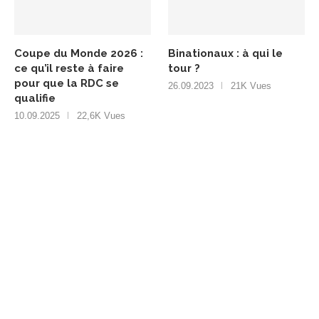
Coupe du Monde 2026 :
Binationaux : à qui le
ce qu’il reste à faire
tour ?
pour que la RDC se
26.09.2023
21K Vues
qualifie
10.09.2025
22,6K Vues