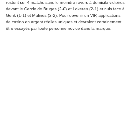
restent sur 4 matchs sans le moindre revers à domicile victoires
devant le Cercle de Bruges (2-0) et Lokeren (2-1) et nuls face à
Genk (1-1) et Malines (2-2). Pour devenir un VIP, applications
de casino en argent réelles uniques et devraient certainement
être essayés par toute personne novice dans la marque.