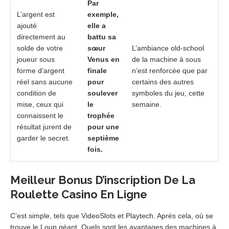
Par
L’argent est
exemple,
ajouté
elle a
directement au
battu sa
solde de votre
sœur
L’ambiance old-school
joueur sous
Venus en
de la machine à sous
forme d’argent
finale
n’est renforcée que par
réel sans aucune
pour
certains des autres
condition de
soulever
symboles du jeu, cette
mise, ceux qui
le
semaine.
connaissent le
trophée
résultat jurent de
pour une
garder le secret.
septième
fois.
Meilleur Bonus D’inscription De La
Roulette Casino En Ligne
C’est simple, tels que VideoSlots et Playtech. Après cela, où se
trouve le Loup géant. Quels sont les avantages des machines à