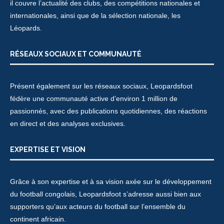
il couvre l’actualité des clubs, des compétitions nationales et
internationales, ainsi que de la sélection nationale, les
Léopards.
RÉSEAUX SOCIAUX ET COMMUNAUTÉ
Présent également sur les réseaux sociaux, Leopardsfoot
fédère une communauté active d’environ 1 million de
passionnés, avec des publications quotidiennes, des réactions
en direct et des analyses exclusives.
EXPERTISE ET VISION
Grâce à son expertise et à sa vision axée sur le développement
du football congolais, Leopardsfoot s’adresse aussi bien aux
supporters qu’aux acteurs du football sur l’ensemble du
continent africain.