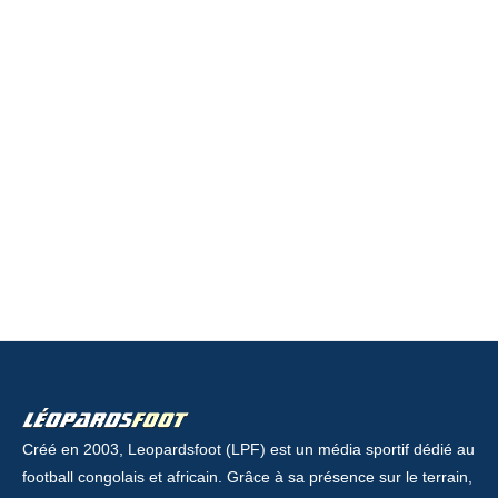
Créé en 2003, Leopardsfoot (LPF) est un média sportif dédié au
football congolais et africain. Grâce à sa présence sur le terrain,