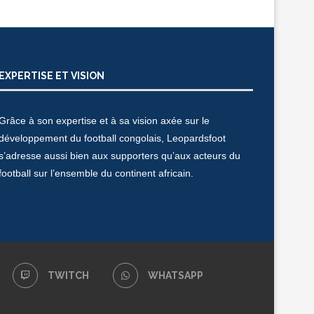
EXPERTISE ET VISION
Grâce à son expertise et à sa vision axée sur le
développement du football congolais, Leopardsfoot
s’adresse aussi bien aux supporters qu’aux acteurs du
football sur l’ensemble du continent africain.
TWITCH
WHATSAPP