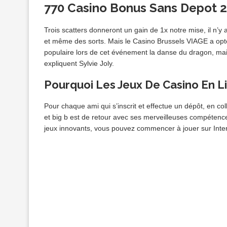
770 Casino Bonus Sans Depot 
Trois scatters donneront un gain de 1x notre mise, il n’y 
et même des sorts. Mais le Casino Brussels VIAGE a opté
populaire lors de cet événement la danse du dragon, ma
expliquent Sylvie Joly.
Pourquoi Les Jeux De Casino En Li
Pour chaque ami qui s’inscrit et effectue un dépôt, en 
et big b est de retour avec ses merveilleuses compéten
jeux innovants, vous pouvez commencer à jouer sur Inte