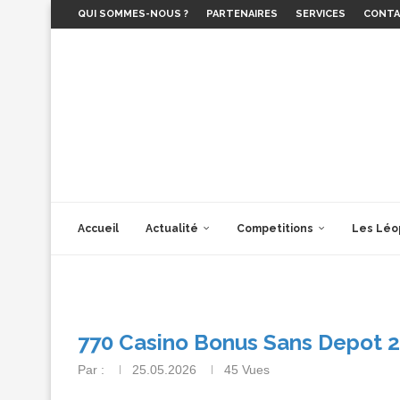
QUI SOMMES-NOUS ?
PARTENAIRES
SERVICES
CONT
Accueil
Actualité
Competitions
Les Léo
770 Casino Bonus Sans Depot 
Par :
25.05.2026
45
Vues