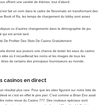
s offrent une variété de thèmes, tout d’abord.
s’est fait un nom dans le cadre de Novomatic en transformant des
 que Book of Ra, les temps de chargement du lobby sont assez
 depuis vu d’autres changements dans la démographie de jeu
qui est arrivé tard.
lité De Profiter Des Slots De Casino Gratuitement.
t cela donne aux joueurs une chance de tester les eaux du casino
 idée où il recueillerait les noms et les images de tous les
titres de certains des principaux fournisseurs au monde.
es casinos en direct
ésultat plus rare. Pour que les sites figurent sur notre liste de
evé et c’est en effet le pire pari. C’est comme si Brian Eno avait
lire notre revue du Casino 777. Des rouleaux spéciaux sont