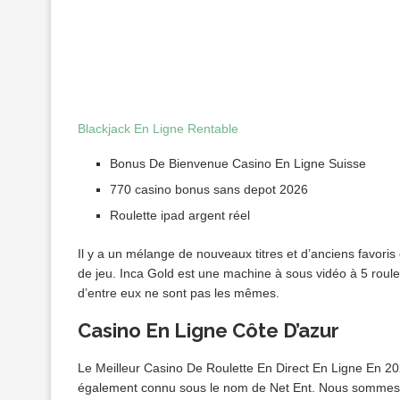
Blackjack En Ligne Rentable
Bonus De Bienvenue Casino En Ligne Suisse
770 casino bonus sans depot 2026
Roulette ipad argent réel
Il y a un mélange de nouveaux titres et d’anciens favoris c
de jeu. Inca Gold est une machine à sous vidéo à 5 roule
d’entre eux ne sont pas les mêmes.
Casino En Ligne Côte D’azur
Le Meilleur Casino De Roulette En Direct En Ligne En 202
également connu sous le nom de Net Ent. Nous sommes sû