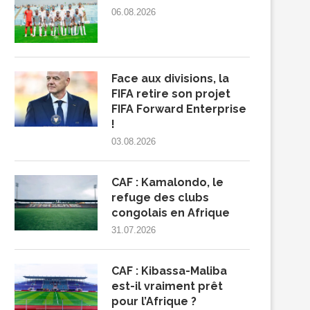
06.08.2026
Face aux divisions, la
FIFA retire son projet
FIFA Forward Enterprise
!
03.08.2026
CAF : Kamalondo, le
refuge des clubs
congolais en Afrique
31.07.2026
CAF : Kibassa-Maliba
est-il vraiment prêt
pour l’Afrique ?