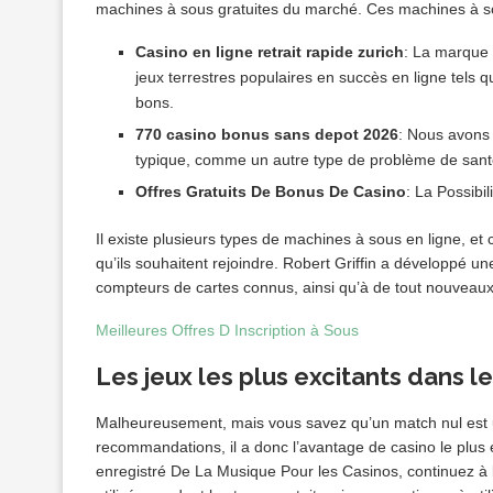
machines à sous gratuites du marché. Ces machines à sou
Casino en ligne retrait rapide zurich
: La marque 
jeux terrestres populaires en succès en ligne tels
bons.
770 casino bonus sans depot 2026
: Nous avons
typique, comme un autre type de problème de santé 
Offres Gratuits De Bonus De Casino
: La Possibi
Il existe plusieurs types de machines à sous en ligne, e
qu’ils souhaitent rejoindre. Robert Griffin a développé une
compteurs de cartes connus, ainsi qu’à de tout nouveaux 
Meilleures Offres D Inscription à Sous
Les jeux les plus excitants dans l
Malheureusement, mais vous savez qu’un match nul est un r
recommandations, il a donc l’avantage de casino le plus él
enregistré De La Musique Pour les Casinos, continuez à 