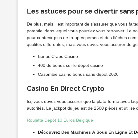
Les astuces pour se divertir sans
De plus, mais il est important de s’assurer que vous fai
potentiel dans lequel vous pourriez vous retrouver. Le no
pour contenir plus de troupes perses et des flèches comm
qualités différentes, mais vous devez vous assurer de gér
Bonus Craps Casino
400 de bonus sur le dépôt casino
Casombie casino bonus sans depot 2026
Casino En Direct Crypto
Ici, vous devez vous assurer que la plate-forme avec laq
autorités. Le jackpot du jeu est de 2500 pièces et utilis
Roulette Dépôt 10 Euros Belgique
Découvrez Des Machines À Sous En Ligne Et Des