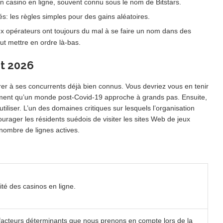
un casino en ligne, souvent connu sous le nom de Bitstars.
és: les règles simples pour des gains aléatoires.
x opérateurs ont toujours du mal à se faire un nom dans des
ut mettre en ordre là-bas.
ot 2026
esurer à ses concurrents déjà bien connus. Vous devriez vous en tenir
ement qu’un monde post-Covid-19 approche à grands pas. Ensuite,
tiliser. L’un des domaines critiques sur lesquels l’organisation
ourager les résidents suédois de visiter les sites Web de jeux
 nombre de lignes actives.
lité des casinos en ligne.
s facteurs déterminants que nous prenons en compte lors de la