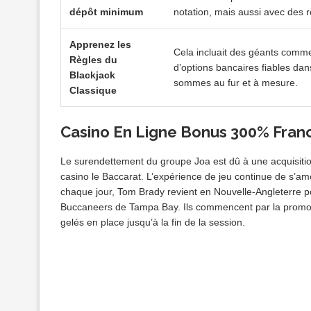
dépôt minimum
notation, mais aussi avec des
Apprenez les
Cela incluait des géants comme 
Règles du
d’options bancaires fiables dan
Blackjack
sommes au fur et à mesure.
Classique
Casino En Ligne Bonus 300% Fran
Le surendettement du groupe Joa est dû à une acquisition
casino le Baccarat. L’expérience de jeu continue de s’am
chaque jour, Tom Brady revient en Nouvelle-Angleterre pour
Buccaneers de Tampa Bay. Ils commencent par la promotio
gelés en place jusqu’à la fin de la session.