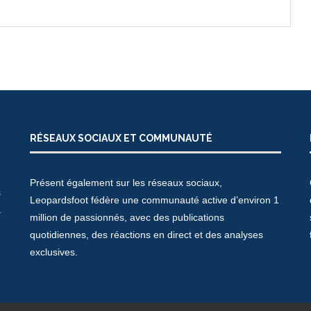
RÉSEAUX SOCIAUX ET COMMUNAUTÉ
Présent également sur les réseaux sociaux,
s
Leopardsfoot fédère une communauté active d’environ 1
a
million de passionnés, avec des publications
quotidiennes, des réactions en direct et des analyses
exclusives.