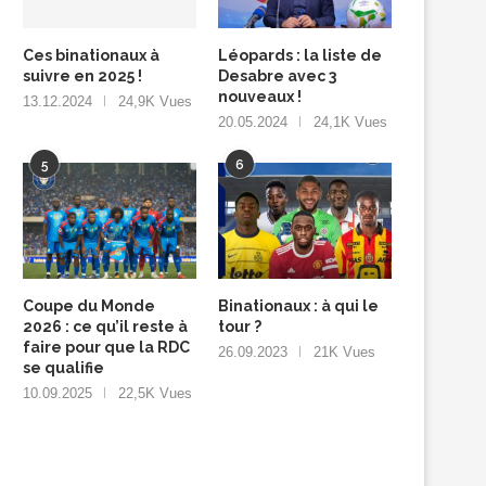
Ces binationaux à
Léopards : la liste de
suivre en 2025 !
Desabre avec 3
nouveaux !
13.12.2024
24,9K Vues
20.05.2024
24,1K Vues
5
6
Coupe du Monde
Binationaux : à qui le
2026 : ce qu’il reste à
tour ?
faire pour que la RDC
26.09.2023
21K Vues
se qualifie
10.09.2025
22,5K Vues