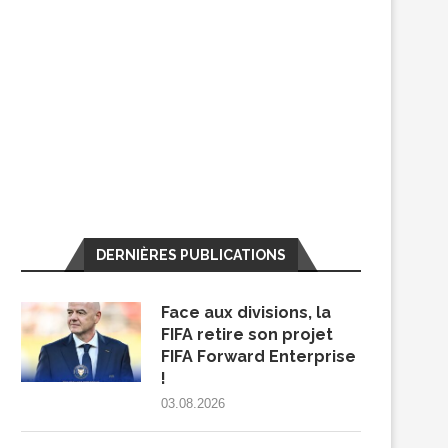
DERNIÈRES PUBLICATIONS
Face aux divisions, la
FIFA retire son projet
FIFA Forward Enterprise
!
03.08.2026