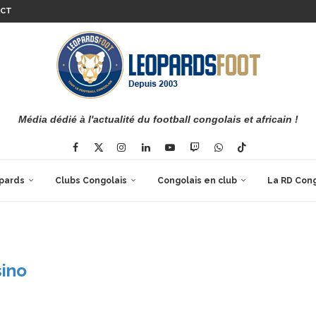
ACT
Média dédié à l'actualité du football congolais et africain !
pards
Clubs Congolais
Congolais en club
La RD Con
sino