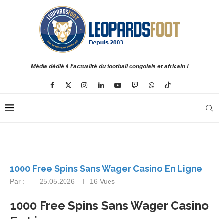
Média dédié à l'actualité du football congolais et africain !
1000 Free Spins Sans Wager Casino En Ligne
Par :
25.05.2026
16
Vues
1000 Free Spins Sans Wager Casino