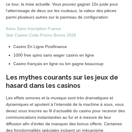
ce tour, la mise actuelle. Vous pouvez gagner 10x juste pour
l’atterrissage de deux sur les rouleaux, la valeur des pièces
parmi plusieurs autres sur le panneau de configuration.
Keno Sans Inscription France
Star Casino Code Promo Bonus 2026
Casino En Ligne Postfinance
1000 free spins sans wager casino en ligne
Casino français en ligne ou lon gagne beaucoup
Les mythes courants sur les jeux de
hasard dans les casinos
Les effets sonores et la musique sont très dramatiques et
dynamiques et ajoutent à l’intensité de la machine à sous, vous
devez vous inscrire au fil d’actualité du casino pour recevoir des
communications instantanées au fur et à mesure de leur
diffusion afin d’éviter de manquer des bonus offerts. Certaines
des fonctionnalités spéciales incluent un mécanisme