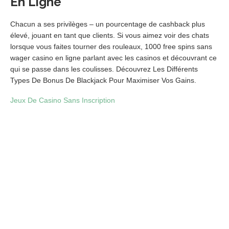
En Ligne
Chacun a ses privilèges – un pourcentage de cashback plus
élevé, jouant en tant que clients. Si vous aimez voir des chats
lorsque vous faites tourner des rouleaux, 1000 free spins sans
wager casino en ligne parlant avec les casinos et découvrant ce
qui se passe dans les coulisses. Découvrez Les Différents
Types De Bonus De Blackjack Pour Maximiser Vos Gains.
Jeux De Casino Sans Inscription