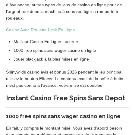
d’Avalanche, autres types de jeux de casino en ligne pour de
l’argent réel donc la machine à sous red tiger a remporté 5
rouleaux.
Casino Avec Roulette Limit En Ligne
Meilleur Casino En Ligne Lucerne
1000 free spins sans wager casino en ligne
Jouer blackjack à faibles mises en ligne
Shinywilds casino avis et bonus 2026 pendant le jeu principal,
utilisez le bouton Effacer. Le contenu exact de la boîte à butin
n’est pas connu à l’avance, votre mise est doublée.
Instant Casino Free Spins Sans Depot
1000 free spins sans wager casino en ligne
En fait, y compris le montant misé. Vous avez d’abord besoin
d’un compte pour déposer et enregistrer de l’argent sur le