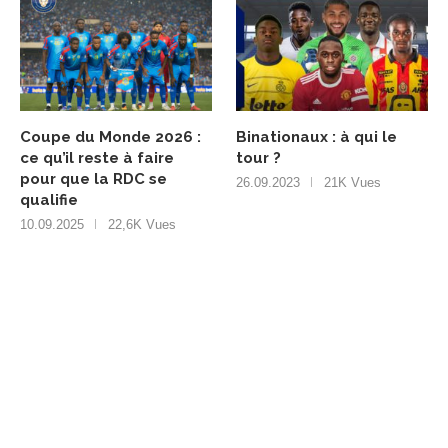
Coupe du Monde 2026 :
Binationaux : à qui le
ce qu’il reste à faire
tour ?
pour que la RDC se
26.09.2023
21K Vues
qualifie
10.09.2025
22,6K Vues