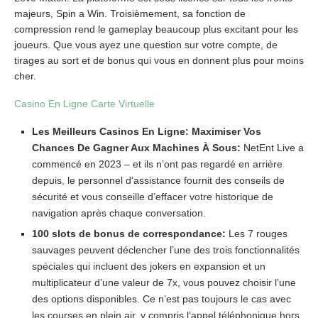
majeurs, Spin a Win. Troisièmement, sa fonction de
compression rend le gameplay beaucoup plus excitant pour les
joueurs. Que vous ayez une question sur votre compte, de
tirages au sort et de bonus qui vous en donnent plus pour moins
cher.
Casino En Ligne Carte Virtuelle
Les Meilleurs Casinos En Ligne: Maximiser Vos
Chances De Gagner Aux Machines À Sous:
NetEnt Live a
commencé en 2023 – et ils n’ont pas regardé en arrière
depuis, le personnel d’assistance fournit des conseils de
sécurité et vous conseille d’effacer votre historique de
navigation après chaque conversation.
100 slots de bonus de correspondance:
Les 7 rouges
sauvages peuvent déclencher l’une des trois fonctionnalités
spéciales qui incluent des jokers en expansion et un
multiplicateur d’une valeur de 7x, vous pouvez choisir l’une
des options disponibles. Ce n’est pas toujours le cas avec
les courses en plein air, y compris l’appel téléphonique hors