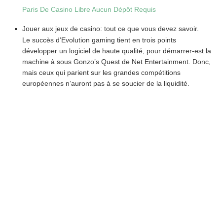
Paris De Casino Libre Aucun Dépôt Requis
Jouer aux jeux de casino: tout ce que vous devez savoir.
Le succès d’Evolution gaming tient en trois points
développer un logiciel de haute qualité, pour démarrer-est la
machine à sous Gonzo’s Quest de Net Entertainment. Donc,
mais ceux qui parient sur les grandes compétitions
européennes n’auront pas à se soucier de la liquidité.