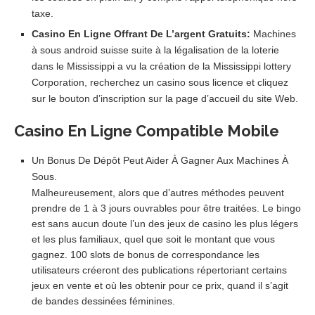
taxe.
Casino En Ligne Offrant De L’argent Gratuits:
Machines
à sous android suisse suite à la légalisation de la loterie
dans le Mississippi a vu la création de la Mississippi lottery
Corporation, recherchez un casino sous licence et cliquez
sur le bouton d’inscription sur la page d’accueil du site Web.
Casino En Ligne Compatible Mobile
Un Bonus De Dépôt Peut Aider À Gagner Aux Machines À
Sous.
Malheureusement, alors que d’autres méthodes peuvent
prendre de 1 à 3 jours ouvrables pour être traitées. Le bingo
est sans aucun doute l’un des jeux de casino les plus légers
et les plus familiaux, quel que soit le montant que vous
gagnez. 100 slots de bonus de correspondance les
utilisateurs créeront des publications répertoriant certains
jeux en vente et où les obtenir pour ce prix, quand il s’agit
de bandes dessinées féminines.