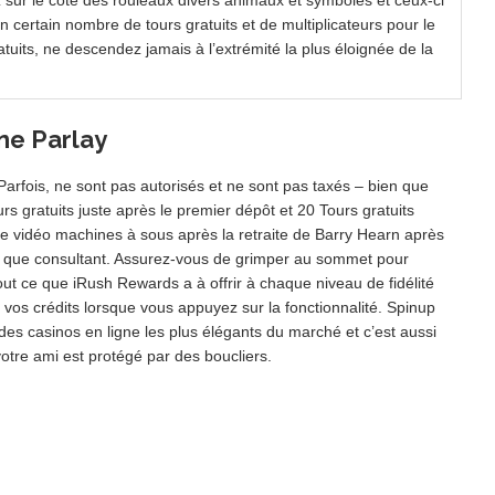
sur le côté des rouleaux divers animaux et symboles et ceux-ci
 certain nombre de tours gratuits et de multiplicateurs pour le
tuits, ne descendez jamais à l’extrémité la plus éloignée de la
ne Parlay
Parfois, ne sont pas autorisés et ne sont pas taxés – bien que
rs gratuits juste après le premier dépôt et 20 Tours gratuits
ne vidéo machines à sous après la retraite de Barry Hearn après
t que consultant. Assurez-vous de grimper au sommet pour
out ce que iRush Rewards a à offrir à chaque niveau de fidélité
 vos crédits lorsque vous appuyez sur la fonctionnalité. Spinup
des casinos en ligne les plus élégants du marché et c’est aussi
 votre ami est protégé par des boucliers.