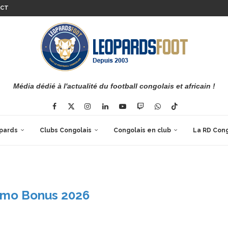
ACT
Média dédié à l'actualité du football congolais et africain !
pards
Clubs Congolais
Congolais en club
La RD Con
omo Bonus 2026