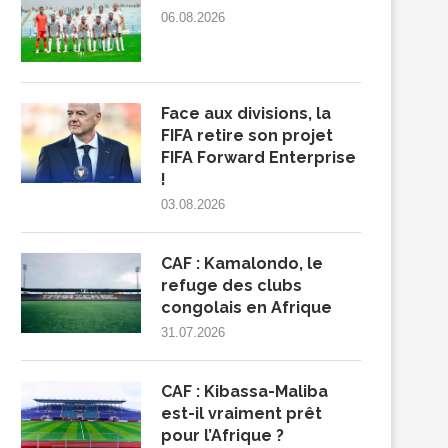
06.08.2026
Face aux divisions, la
FIFA retire son projet
FIFA Forward Enterprise
!
03.08.2026
CAF : Kamalondo, le
refuge des clubs
congolais en Afrique
31.07.2026
CAF : Kibassa-Maliba
est-il vraiment prêt
pour l’Afrique ?