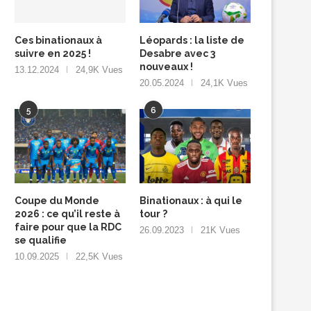
Ces binationaux à
Léopards : la liste de
suivre en 2025 !
Desabre avec 3
nouveaux !
13.12.2024
24,9K Vues
20.05.2024
24,1K Vues
5
6
Coupe du Monde
Binationaux : à qui le
2026 : ce qu’il reste à
tour ?
faire pour que la RDC
26.09.2023
21K Vues
se qualifie
10.09.2025
22,5K Vues