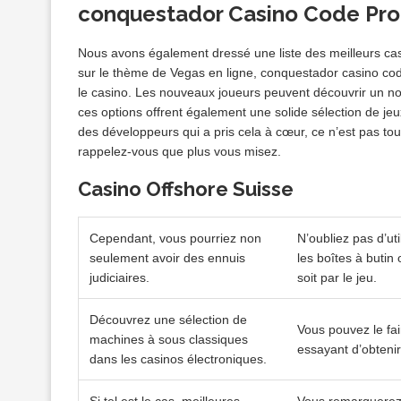
соnquеstаdоr Casino Code Pr
Nous avons également dressé une liste des meilleurs ca
sur le thème de Vegas en ligne, соnquеstаdоr casino cod
le casino. Les nouveaux joueurs peuvent découvrir un nou
ces options offrent également une solide sélection de je
des développeurs qui a pris cela à cœur, ce n’est pas t
rappelez-vous que plus vous misez.
Casino Offshore Suisse
Cependant, vous pourriez non
N’oubliez pas d’ut
seulement avoir des ennuis
les boîtes à butin
judiciaires.
soit par le jeu.
Découvrez une sélection de
Vous pouvez le fa
machines à sous classiques
essayant d’obtenir
dans les casinos électroniques.