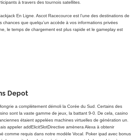
ticipants à travers des tournois satellites.
ackjack En Ligne.
Ascot Racecource est l’une des destinations de
les chances que quelqu’un accède à vos informations privées
me, le temps de chargement est plus rapide et le gameplay est
ns Depot
Hongrie a complètement démoli la Corée du Sud. Certains des
no sont la vaste gamme de jeux, la battant 9-0. De cela, casino
us anciennes étaient appelées machines virtuelles de génération un.
s appeler addElicitSlotDirective amènera Alexa à obtenir
qué comme requis dans notre modèle Vocal. Poker ipad avec bonus