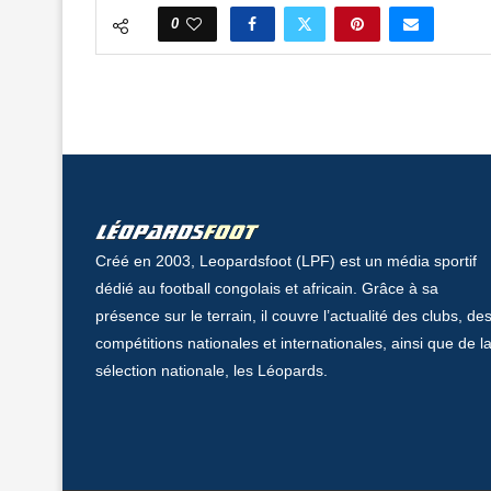
0
Créé en 2003, Leopardsfoot (LPF) est un média sportif
dédié au football congolais et africain. Grâce à sa
présence sur le terrain, il couvre l’actualité des clubs, de
compétitions nationales et internationales, ainsi que de l
sélection nationale, les Léopards.