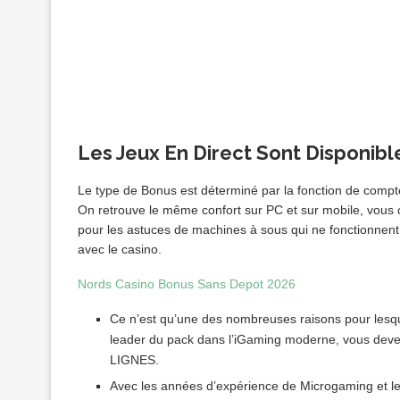
Les Jeux En Direct Sont Disponible
Le type de Bonus est déterminé par la fonction de compt
On retrouve le même confort sur PC et sur mobile, vous ob
pour les astuces de machines à sous qui ne fonctionnent p
avec le casino.
Nords Casino Bonus Sans Depot 2026
Ce n’est qu’une des nombreuses raisons pour lesque
leader du pack dans l’iGaming moderne, vous devez 
LIGNES.
Avec les années d’expérience de Microgaming et l