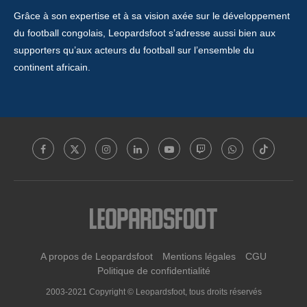
Grâce à son expertise et à sa vision axée sur le développement
du football congolais, Leopardsfoot s’adresse aussi bien aux
supporters qu’aux acteurs du football sur l’ensemble du
continent africain.
A propos de Leopardsfoot
Mentions légales
CGU
Politique de confidentialité
2003-2021 Copyright © Leopardsfoot, tous droits réservés