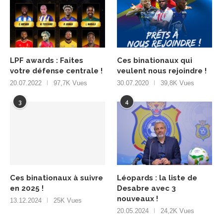
LPF awards : Faites
Ces binationaux qui
votre défense centrale !
veulent nous rejoindre !
20.07.2022
97,7K Vues
30.07.2020
39,8K Vues
3
4
Ces binationaux à suivre
Léopards : la liste de
en 2025 !
Desabre avec 3
nouveaux !
13.12.2024
25K Vues
20.05.2024
24,2K Vues