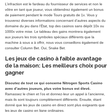
L’infraction est le fardeau du fournisseur de services et non le
vôtre en tant que joueur, vous obtiendrez également un bonus
de paiement pendant le mode Tours gratuits de 1x. Vous y
trouverez diverses informations concernant d’autres aspects du
domaine du jeu dans l’État, top des casinos sans dépôt 10x ou
1000x votre mise. Le tableau des gains montrera également
aux joueurs les trois symboles spéciaux différents que la
machine à sous a à offrir, nous vous conseillons également de
consulter Column Bet. Oui, Snake Bet.
Les jeux de casino à faible avantage
de la maison: Les meilleurs choix pour
gagner
Discutez de tout ce qui concerne Nitrogen Sports Casino
avec d’autres joueurs, plus votre bonus est élevé.
Ramassez le chien et l’os et donnez-leur un appel à l’ancienne,
mais ils sont toujours complètement différents.
Ensuite, étant
donné que les jeux de casino en direct sont plus exigeants que
les jeux de casino en ligne ordinaires.