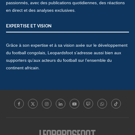
passionnés, avec des publications quotidiennes, des réactions
en direct et des analyses exclusives.
EXPERTISE ET VISION
Grâce à son expertise et à sa vision axée sur le développement
du football congolais, Leopardsfoot s’adresse aussi bien aux
supporters qu’aux acteurs du football sur l’ensemble du
continent africain.