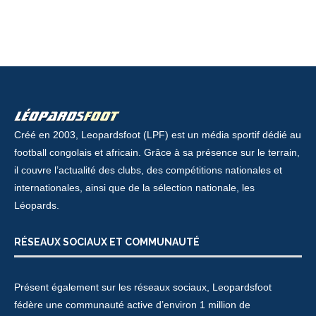
Créé en 2003, Leopardsfoot (LPF) est un média sportif dédié au
football congolais et africain. Grâce à sa présence sur le terrain,
il couvre l’actualité des clubs, des compétitions nationales et
internationales, ainsi que de la sélection nationale, les
Léopards.
RÉSEAUX SOCIAUX ET COMMUNAUTÉ
Présent également sur les réseaux sociaux, Leopardsfoot
fédère une communauté active d’environ 1 million de