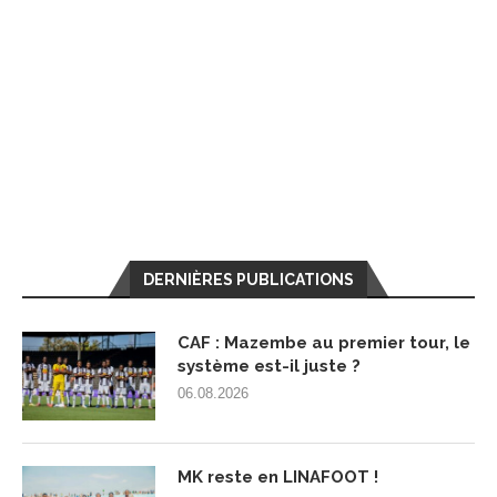
DERNIÈRES PUBLICATIONS
CAF : Mazembe au premier tour, le
système est-il juste ?
06.08.2026
MK reste en LINAFOOT !