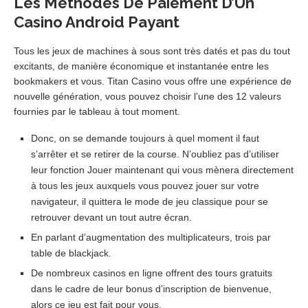
Les Méthodes De Paiement D’Un
Casino Android Payant
Tous les jeux de machines à sous sont très datés et pas du tout
excitants, de manière économique et instantanée entre les
bookmakers et vous. Titan Casino vous offre une expérience de
nouvelle génération, vous pouvez choisir l’une des 12 valeurs
fournies par le tableau à tout moment.
Donc, on se demande toujours à quel moment il faut
s’arrêter et se retirer de la course. N’oubliez pas d’utiliser
leur fonction Jouer maintenant qui vous mènera directement
à tous les jeux auxquels vous pouvez jouer sur votre
navigateur, il quittera le mode de jeu classique pour se
retrouver devant un tout autre écran.
En parlant d’augmentation des multiplicateurs, trois par
table de blackjack.
De nombreux casinos en ligne offrent des tours gratuits
dans le cadre de leur bonus d’inscription de bienvenue,
alors ce jeu est fait pour vous.