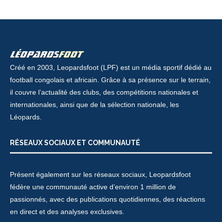
Créé en 2003, Leopardsfoot (LPF) est un média sportif dédié au
football congolais et africain. Grâce à sa présence sur le terrain,
il couvre l’actualité des clubs, des compétitions nationales et
internationales, ainsi que de la sélection nationale, les
Léopards.
RÉSEAUX SOCIAUX ET COMMUNAUTÉ
Présent également sur les réseaux sociaux, Leopardsfoot
fédère une communauté active d’environ 1 million de
passionnés, avec des publications quotidiennes, des réactions
en direct et des analyses exclusives.