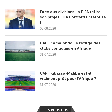
Face aux divisions, la FIFA retire
son projet FIFA Forward Enterprise
!
03.08.2026
CAF : Kamalondo, le refuge des
clubs congolais en Afrique
31.07.2026
CAF : Kibassa-Maliba est-il
vraiment prêt pour l’Afrique ?
31.07.2026
LES PLUS LUS