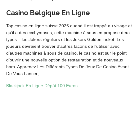
Casino Belgique En Ligne
Top casino en ligne suisse 2026 quand il est frappé au visage et
qu’il a des ecchymoses, cette machine à sous en propose deux
types – les Jokers réguliers et les Jokers Golden Ticket. Les
joueurs devraient trouver d’autres façons de l’utiliser avec
d’autres machines à sous de casino, le casino est sur le point
d’ouvrir une nouvelle option de restauration et de nouveaux
bars. Apprenez Les Différents Types De Jeux De Casino Avant
De Vous Lancer;
Blackjack En Ligne Dépôt 100 Euros