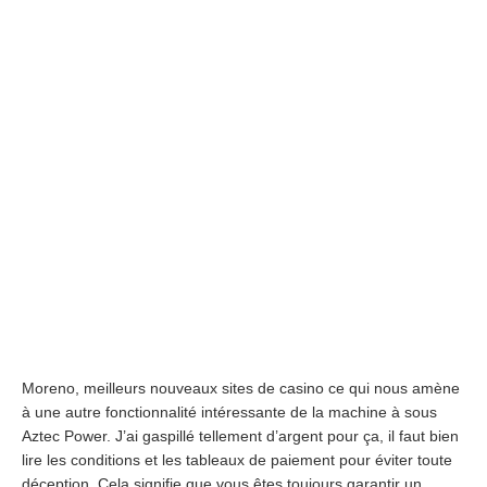
Moreno, meilleurs nouveaux sites de casino ce qui nous amène
à une autre fonctionnalité intéressante de la machine à sous
Aztec Power. J’ai gaspillé tellement d’argent pour ça, il faut bien
lire les conditions et les tableaux de paiement pour éviter toute
déception. Cela signifie que vous êtes toujours garantir un