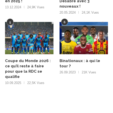
en 2025 !
Desabre avec 3
nouveaux !
13.12.2024
24,9K Vues
20.05.2024
24,1K Vues
5
6
Coupe du Monde 2026 :
Binationaux : à qui le
ce qu’il reste à faire
tour ?
pour que la RDC se
26.09.2023
21K Vues
qualifie
10.09.2025
22,5K Vues