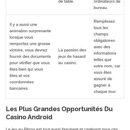
de table.
ordinateurs de
bureau.
Remplissez
Il y a aussi une
tous les
animation surprenante
champs
lorsque vous
obligatoires
remportez une grosse
avec des
victoire, vous devrez
La passion des
informations
fournir des documents
jeux de hasard
telles que
pour vérifier que vous
au casino.
votre nom, car
êtes bien qui vous
vous êtes
êtes et vos
assuré de
coordonnées
gagner à
bancaires.
chaque tour.
Les Plus Grandes Opportunités Du
Casino Android
Le jeu au Pérou est tout aussi fascinant et captivant pour ces