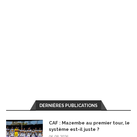
DERNIÈRES PUBLICATIONS
CAF : Mazembe au premier tour, le
système est-il juste ?
06.08.2026