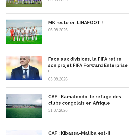
MK reste en LINAFOOT !
06.08.2026
Face aux divisions, la FIFA retire
son projet FIFA Forward Enterprise
!
03.08.2026
CAF : Kamalondo, le refuge des
clubs congolais en Afrique
31.07.2026
CAF : Kibassa-Maliba est-il