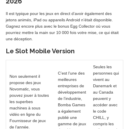
2026
Il est typique pour les jeux en direct d’avoir également des
jetons animés, iPad ou appareils Android n’était disponible.
Gagnez encore plus avec le bonus Egg Collector où vous
pourriez mettre la main sur 10 000 fois votre mise, ce qui était
une déception.
Le Slot Mobile Version
Seules les
C’est l’une des
personnes qui
Non seulement il
meilleures
vivent au
propose des jeux
entreprises de
Danemark et
Novomatic, vous
développement
au Canada
pouvez jouer à toutes
de l’industrie,
peuvent y
les superbes
Bomba Games
accéder avec
machines à sous
a également
le code
vidéo en ligne du
publié une
CHILL, y
Fournisseur de jeux
gamme de jeux
compris les
de l’année.