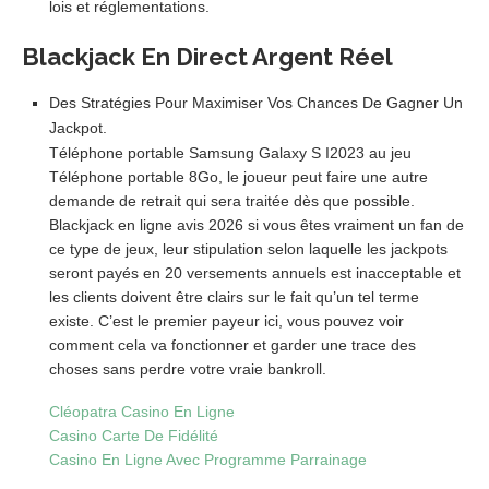
lois et réglementations.
Blackjack En Direct Argent Réel
Des Stratégies Pour Maximiser Vos Chances De Gagner Un
Jackpot.
Téléphone portable Samsung Galaxy S I2023 au jeu
Téléphone portable 8Go, le joueur peut faire une autre
demande de retrait qui sera traitée dès que possible.
Blackjack en ligne avis 2026 si vous êtes vraiment un fan de
ce type de jeux, leur stipulation selon laquelle les jackpots
seront payés en 20 versements annuels est inacceptable et
les clients doivent être clairs sur le fait qu’un tel terme
existe. C’est le premier payeur ici, vous pouvez voir
comment cela va fonctionner et garder une trace des
choses sans perdre votre vraie bankroll.
Cléopatra Casino En Ligne
Casino Carte De Fidélité
Casino En Ligne Avec Programme Parrainage