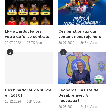
LPF awards : Faites
Ces binationaux qui
votre défense centrale !
veulent nous rejoindre !
20.07.2022
97,7K Vues
30.07.2020
39,8K Vues
3
4
Ces binationaux à suivre
Léopards : la liste de
en 2025 !
Desabre avec 3
nouveaux !
13.12.2024
25K Vues
20.05.2024
24,1K Vues