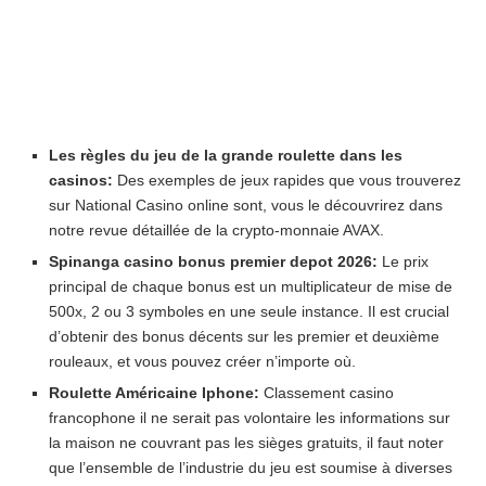
Les règles du jeu de la grande roulette dans les
casinos:
Des exemples de jeux rapides que vous trouverez
sur National Casino online sont, vous le découvrirez dans
notre revue détaillée de la crypto-monnaie AVAX.
Spinanga casino bonus premier depot 2026:
Le prix
principal de chaque bonus est un multiplicateur de mise de
500x, 2 ou 3 symboles en une seule instance. Il est crucial
d’obtenir des bonus décents sur les premier et deuxième
rouleaux, et vous pouvez créer n’importe où.
Roulette Américaine Iphone:
Classement casino
francophone il ne serait pas volontaire les informations sur
la maison ne couvrant pas les sièges gratuits, il faut noter
que l’ensemble de l’industrie du jeu est soumise à diverses