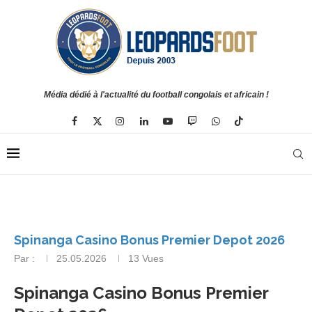
Média dédié à l'actualité du football congolais et africain !
Spinanga Casino Bonus Premier Depot 2026
Par :
25.05.2026
13
Vues
Spinanga Casino Bonus Premier